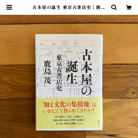
古本屋の誕生 東京古書店史 | 鹿島
茂 | 尾鷲市九鬼町 漁村の本屋 トン
ガ坂文庫