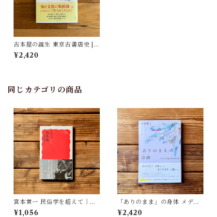
古本屋の誕生 東京古書店史 |
鹿島 茂
¥2,420
同じカテゴリの商品
宮本常一 民俗学を超えて｜木
「ありのまま」の身体 メディ
村 哲也
アが描く私の見た目 | 藤嶋 陽
¥1,056
¥2,420
子(著)