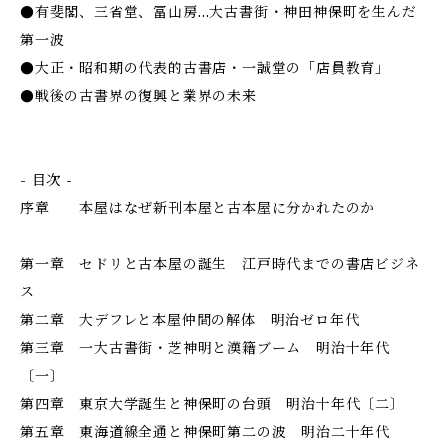
●有斐閣、三省堂、冨山房…大古書街・神田神保町を生んだ
第一波
●大正・昭和期の代表的古書店・一誠堂の「店員教育」
●戦後の古書界の復興と業界の未来
- 目次 -
序章 本屋はなぜ新刊本屋と古本屋に分かれたのか
第一章 セドリと古本屋の誕生 江戸時代までの書店ビジネ
ス
第二章 大デフレと本屋仲間の解体 明治ゼロ年代
第三章 一大古書街・芝神明と漢籍ブーム 明治十年代
〔一〕
第四章 東京大学誕生と神保町の台頭 明治十年代〔二〕
第五章 東海道線全通と神保町第二の波 明治二十年代