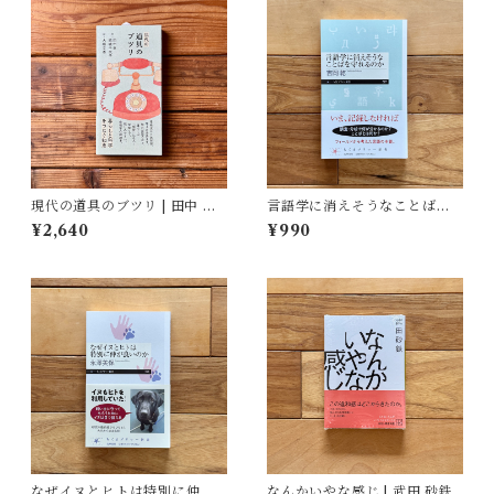
現代の道具のブツリ | 田中 幸,
言語学に消えそうなことばを
結城 千代子, 大塚 文香(絵)
守れるのか | 吉岡 乾
¥2,640
¥990
なぜイヌとヒトは特別に仲が
なんかいやな感じ | 武田 砂鉄