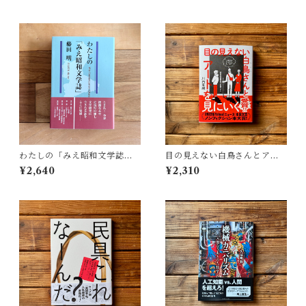
わたしの「みえ昭和文学誌」 |
目の見えない白鳥さんとアー
藤田 明
トを見にいく | 川内 有緒
¥2,640
¥2,310