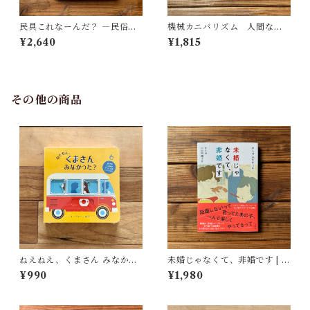
民具これなーんだ？ ―民俗学
機械カニバリズム 人間なき
者・宮本常一が美術大学に遺
あとの人類学へ｜久保 明教
¥2,640
¥1,815
した民具コレクション | 加藤幸
治(監修), 武蔵野美術大学 美術
館・図書館(編)
その他の商品
ねえねえ、くまさん みなかっ
未婚じゃなくて、非婚です | ホ
た？ | リディア・ニコルズ
ンサムピギョル, すんみ(翻訳),
¥990
¥1,980
(絵), みた かよこ(訳)
小山内園子(翻訳)