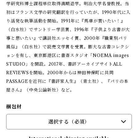
学研究科博士課程単位取得満期退学。明治大学名誉教授。当
初はフランス文学の研究翻訳を行っていたが、1990年代に入
り活発な執筆活動を開始。1991年に『馬車が買いたい！』
（白水社）でサントリー学芸賞、1996年『子供より古書が大
事と思いたい』で講談社エッセイ賞、2000年『職業別パリ
風俗』（白水社）で読売文学賞を受賞。膨大な古書コレクシ
ョンを有し、東京都港区に書斎スタジオ「NOEMA images
STUDIO」を開設。2017年、書評アーカイブサイトALL
REVIEWSを開始。2000年からは神田神保町に共同
PASSAGEを近刊に『書評家人生』（青土社）、『パリの本
屋さん』（中央公論新社）など。
梱包材
選択する（必須）