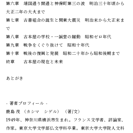
第六章 靖国通り開通と神保町第三の波 明治三十年頃から
大正二年の大火まで
第七章 古書組合の誕生と関東大震災 明治末から大正末ま
で
第八章 古本屋の学校・一誠堂の躍動 昭和ゼロ年代
第九章 戦争をくぐり抜けて 昭和十年代
第十章 戦後の復興と発展 昭和二十年から昭和後期まで
終章 古本屋の現在と未来
あとがき
- 著者プロフィール -
鹿島 茂 （カシマ シゲル） （著/文）
1949年、神奈川県横浜市生まれ。フランス文学者、評論家、
作家。東京大学文学部仏文学科卒業。東京大学大学院人文科