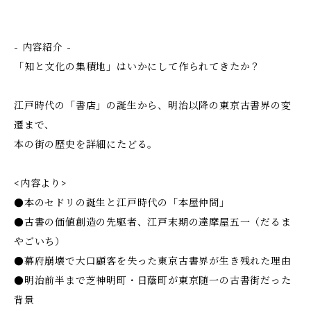
- 内容紹介 -
「知と文化の集積地」はいかにして作られてきたか？
江戸時代の「書店」の誕生から、明治以降の東京古書界の変
遷まで、
本の街の歴史を詳細にたどる。
<内容より>
●本のセドリの誕生と江戸時代の「本屋仲間」
●古書の価値創造の先駆者、江戸末期の達摩屋五一（だるま
やごいち）
●幕府崩壊で大口顧客を失った東京古書界が生き残れた理由
●明治前半まで芝神明町・日蔭町が東京随一の古書街だった
背景