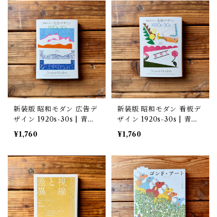
新装版 昭和モダン 広告デ
新装版 昭和モダン 看板デ
ザイン 1920s-30s | 青幻
ザイン 1920s-30s | 青幻
舎編集部(編), 浅見旬(編)
舎編集部(編), 浅見旬(編)
¥1,760
¥1,760