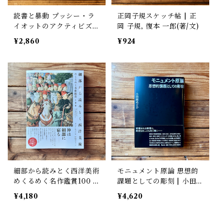
読書と暴動 プッシー・ラ
正岡子規スケッチ帖 | 正
イオットのアクティビズム
岡 子規, 復本 一郎(著/文)
入門 | ナージャ・トロコ
¥2,860
¥924
ンニコワ, 野中モモ(翻訳),
清水知子(解説)
細部から読みとく西洋美術
モニュメント原論 思想的
めくるめく名作鑑賞100 |
課題としての彫刻 | 小田
スージー・ホッジ, 中山ゆ
原 のどか
¥4,180
¥4,620
かり(翻訳)