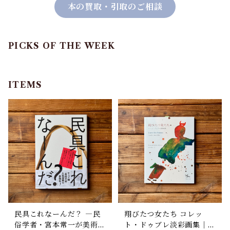
本の買取・引取のご相談
PICKS OF THE WEEK
ITEMS
民具これなーんだ？ ―民
翔びたつ女たち コレッ
俗学者・宮本常一が美術大
ト・ドゥブレ淡彩画集｜コ