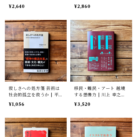
学に遺した民具コレクショ
レット・ドゥブレ(文・
¥2,640
¥2,860
ン | 加藤幸治(監修), 武蔵
絵), 石川美子(著・訳)
野美術大学 美術館・図書
館(編)
寂しさへの処方箋 芸術は
移民・難民・アート 越境
社会的孤立を救うか | 平
する想像力 | 川上 幸之助
田 オリザ
（編著） , 髙谷 幸（編
¥1,056
¥3,520
著）