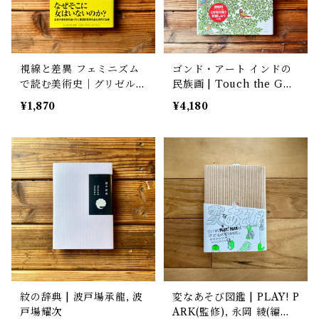
視線と差異 フェミニズム
ゴンド・アート インドの
で読む美術史｜グリゼル
民族画 | Touch the GO
ダ・ポロック(著), 萩原 弘
ND(編)
¥1,870
¥4,180
子(翻訳)
紋の辞典 | 波戸場承龍, 波
変なあそび図鑑 | PLAY! P
戸場耀次
ARK(監修), 永岡 綾(編集),