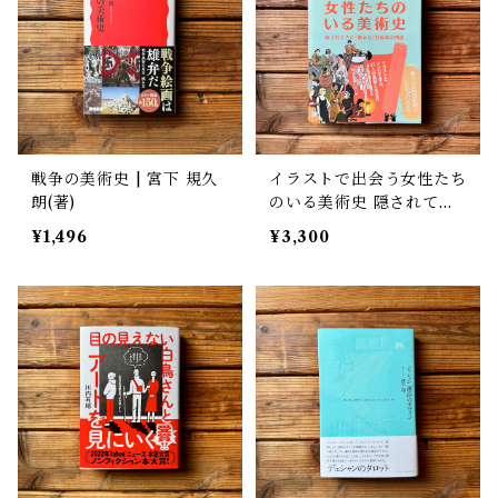
戦争の美術史 | 宮下 規久
イラストで出会う女性たち
朗(著)
のいる美術史 隠されてき
た「偉大な」芸術家の物語
¥1,496
¥3,300
| 李君棠(著), 垂垂(絵), 多
田麻美(訳)