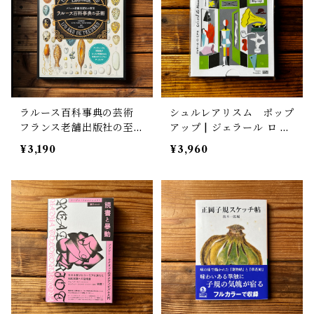
ラルース百科事典の芸術
シュルレアリスム ポップ
フランス老舗出版社の至宝
アップ | ジェラール ロ モ
| ラルース(編集), 神奈川
ナコ
¥3,190
¥3,960
夏子(翻訳)