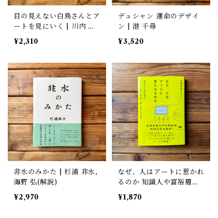
目の見えない白鳥さんとア
デュシャン 運命のデザイ
ートを見にいく | 川内 有
ン | 港 千尋
緒
¥2,310
¥3,520
非水のみかた | 杉浦 非水,
なぜ、人はアートに惹かれ
海野 弘(解説)
るのか 知識人や富裕層が
アートを買う理由、美と所
¥2,970
¥1,870
有の本質 | 髙橋 芳郎