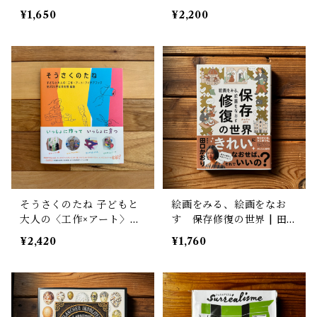
揚石 圭子(編集), makom
¥1,650
¥2,200
o(イラスト), 谷端 実(イラ
スト)
そうさくのたね 子どもと
絵画をみる、絵画をなお
大人の〈工作×アート〉ア
す 保存修復の世界 | 田
イデアブック | 金沢21世
口かおり, 米村知倫 (イラ
¥2,420
¥1,760
紀美術館
スト)