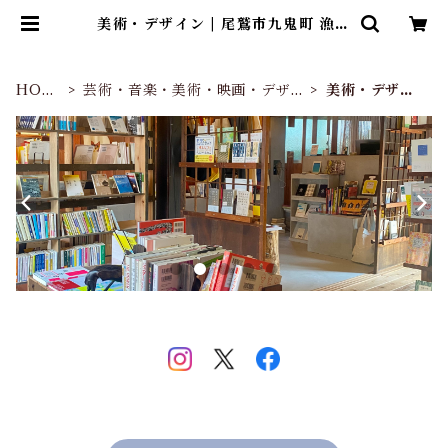
美術・デザイン | 尾鷲市九鬼町 漁村
の本屋 トンガ坂文庫
HOM
芸術・音楽・美術・映画・デザイ
美術・デザイ
E
ン
ン