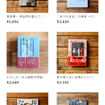
宮本常一 民俗学を超えて｜木
「ありのまま」の身体 メディ
村 哲也
アが描く私の見た目 | 藤嶋 陽
¥1,056
¥2,420
子(著)
わたしの「みえ昭和文学誌」 |
目の見えない白鳥さんとアー
藤田 明
トを見にいく | 川内 有緒
¥2,640
¥2,310