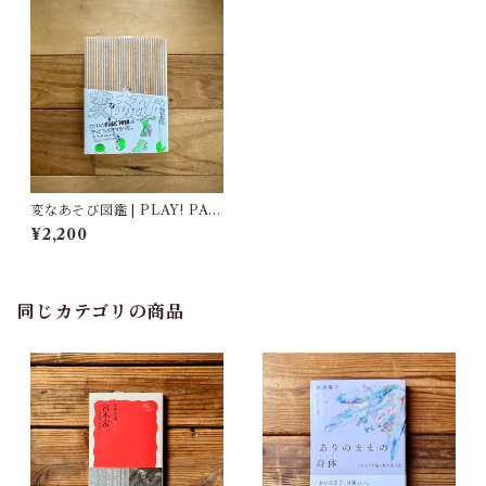
変なあそび図鑑 | PLAY! PAR
K(監修), 永岡 綾(編集), 揚石
¥2,200
圭子(編集), makomo(イラス
ト), 谷端 実(イラスト)
同じカテゴリの商品