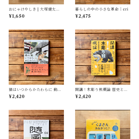
おにゃけやしき | 大塚健太
暮らしの中の小さな革命｜eri
(著), 柴田ケイコ(絵)
¥1,650
¥2,475
猫はいつからかたわらに 動物
開講！木彫り熊概論 歴史と文
たちと歩んだ１万年 | 太田 匡
化を旅する | 北海道大学大学院
¥2,420
¥2,420
彦
文学院文化多様性論講座博物
館学研究室（編）