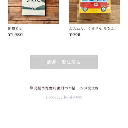
随風０２
ねえねえ、くまさん みなかっ
た？ | リディア・ニコルズ
¥1,980
¥990
(絵), みた かよこ(訳)
商品一覧に戻る
© 尾鷲市九鬼町 漁村の本屋 トンガ坂文庫
Powered by