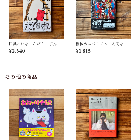
民具これなーんだ？ ―民俗学
機械カニバリズム 人間なき
者・宮本常一が美術大学に遺
あとの人類学へ｜久保 明教
¥2,640
¥1,815
した民具コレクション | 加藤幸
治(監修), 武蔵野美術大学 美術
館・図書館(編)
その他の商品