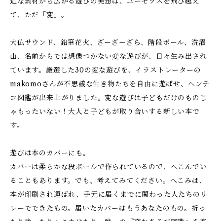
近な素材から広がる遊びの発想は、ユーモラスを飛び越え
て、ただ「変」。
大仏サウンド、鉛筆花火、ざーざーざら、階段ボール、洗濯
山、名前からでは想像つかない変な遊びが、日々生み出され
ています。厳選した30の変な遊びを、イラストレーターの
makomoさんが不思議な生き物たちを自由に遊ばせ、ヘンテ
コ図鑑が出来上がりました。変な遊びは子どもだけのものじ
ゃもったいない！大人と子どもが取り合いする新しい本で
す。
遊びは本のカバーにも。
カバーは柔らかな段ボールで作られているので、へこんでい
ることもあります。でも、考えてみてください。へこみは、
本が印刷され運ばれ、手元に届くまでに関わった人たちのリ
レーでできたもの。届いたカバーはもうあなたのもの。折っ