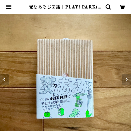
変なあそび図鑑 | PLAY! PARK(監
修), 永岡 綾(編集), 揚石 圭子(編
集), makomo(イラスト), 谷端 実
(イラスト) | 尾鷲市九鬼町 漁村の本
屋 トンガ坂文庫