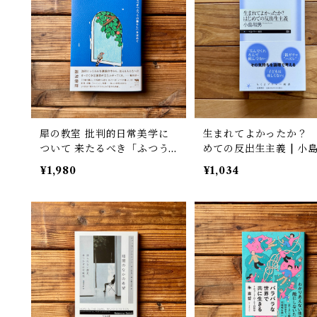
犀の教室 批判的日常美学に
生まれてよかったか？
ついて 来たるべき「ふつう
めての反出生主義 | 小島
の暮らし」を求めて | 難波
男
¥1,980
¥1,034
優輝