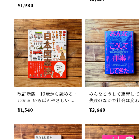
ぎ | セイジドウラク(編), 小
¥1,980
迎 裕美子(絵)
改訂新版 10歳から読める・
みんなこうして連帯し
わかる いちばんやさしい 日
失敗のなかで社会は変
本国憲法 | 南野 森
いく | ジェイク ホール,
¥1,540
¥2,640
貴子(訳)