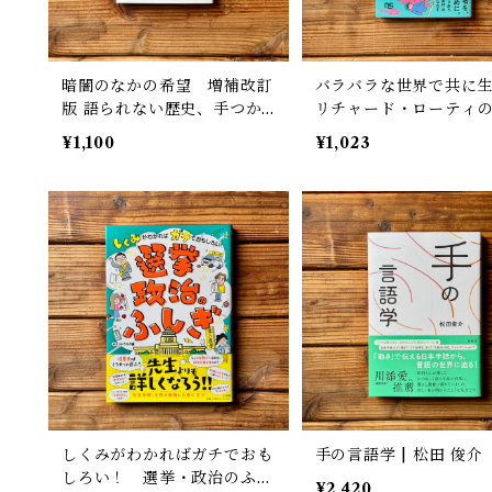
暗闇のなかの希望 増補改訂
バラバラな世界で共に
版 語られない歴史、手つか
リチャード・ローティ
ずの可能性 | レベッカ・ソル
｜朱 喜哲
¥1,100
¥1,023
ニット, 井上 利男(訳), 東辻
賢治郎(訳)
しくみがわかればガチでおも
手の言語学 | 松田 俊介
しろい！ 選挙・政治のふし
¥2,420