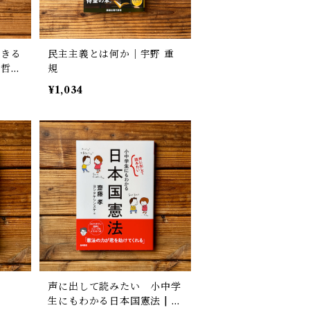
生きる
民主主義とは何か｜宇野 重
の哲学
規
¥1,034
声に出して読みたい 小中学
生にもわかる日本国憲法 | 齋