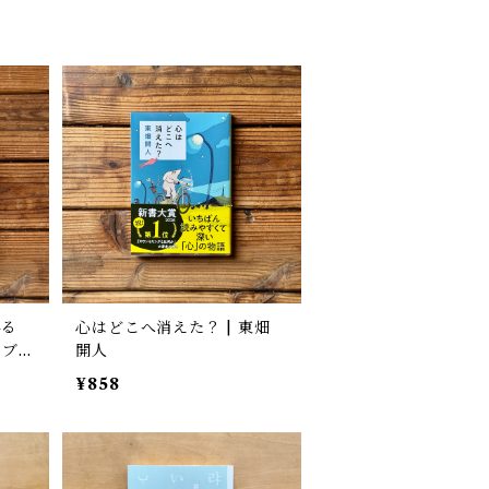
得る
心はどこへ消えた？ | 東畑
開人
¥858