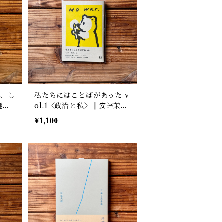
て、し
私たちにはことばがあった v
選
ol.1〈政治と私〉 | 安達茉莉
クラ
子・小沼理・小指・関根愛・
¥1,100
丹治史彦・中岡祐介・ 西本
千尋・藤岡みなみ・矢部真太