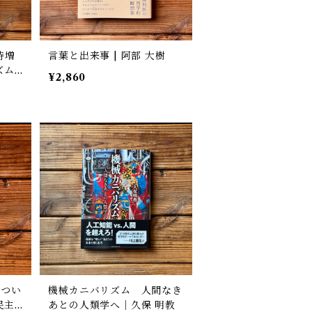
時増
言葉と出来事 | 阿部 大樹
ズム
¥2,860
につい
機械カニバリズム 人間なき
民主
あとの人類学へ｜久保 明教