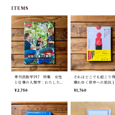
ITEMS
季刊民族学197 特集 女性
それはどこでも起こり
と仕事の人類学：わたしたち
壊れゆく世界への抵抗 | ブレ
が働いて生きていくこと
イディ みかこ
¥2,750
¥1,760