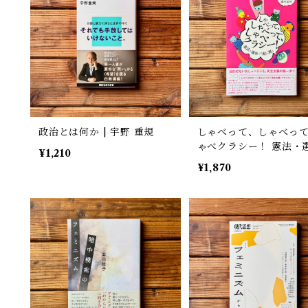
政治とは何か | 宇野 重規
しゃべって、しゃべっ
ゃべクラシー！ 憲法・
¥1,210
挙・『虎に翼』 | カニ
¥1,870
ブ, 國本依伸