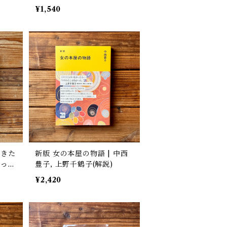
藤 孝, ヨシタケ シンスケ(絵)
¥1,540
てきた
新版 女の本屋の物語 | 中西
わって
豊子, 上野千鶴子(解説)
 安藤
¥2,420