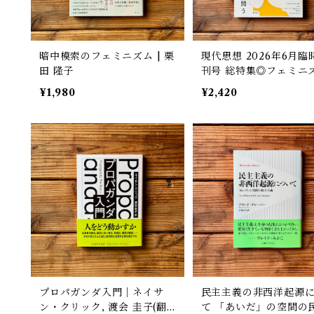
暗中模索のフェミニズム | 栗
現代思想 2026年6月臨
田 隆子
刊号 総特集◎フェミニ
から問う
¥1,980
¥2,420
プロパガンダ入門｜ネイサ
民主主義の非西洋起源
ン・クリック, 渡会 圭子(翻
て 「あいだ」の空間の