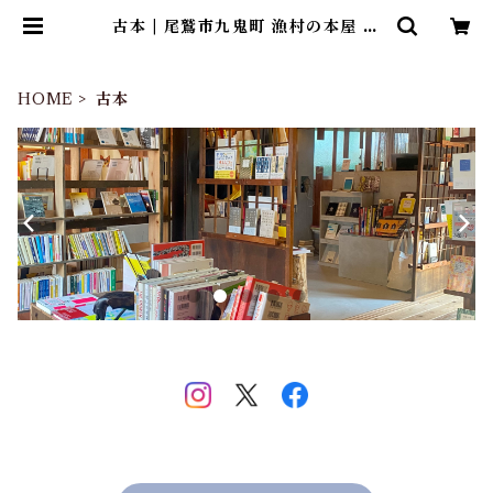
古本 | 尾鷲市九鬼町 漁村の本屋 ト
ンガ坂文庫
HOME
古本