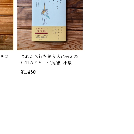
マチコ
これから猫を飼う人に伝えた
い11のこと｜仁尾智, 小泉さ
よ(イラスト)
¥1,430