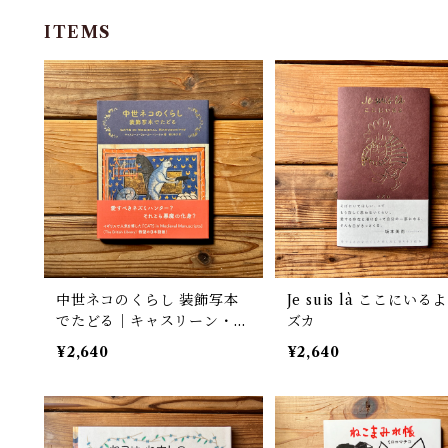
ITEMS
中世ネコのくらし 装飾写本
Je suis là ここにいる
でたどる｜キャスリーン・ウ
ズカ
ォーカー゠ミークル (著), 堀
¥2,640
¥2,640
口容子 (著)