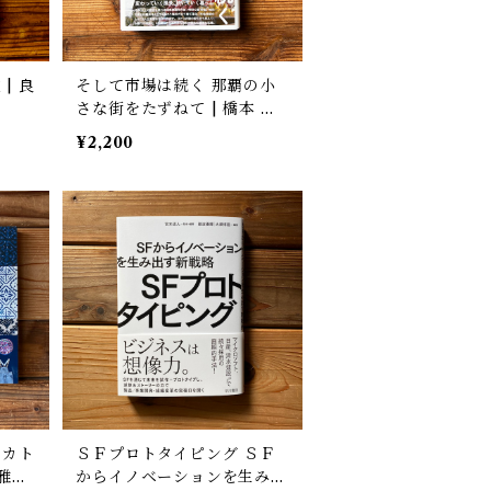
| 良
そして市場は続く 那覇の小
さな街をたずねて | 橋本 倫
史
¥2,200
ＳＦプロトタイピング ＳＦ
雅敏
からイノベーションを生み出