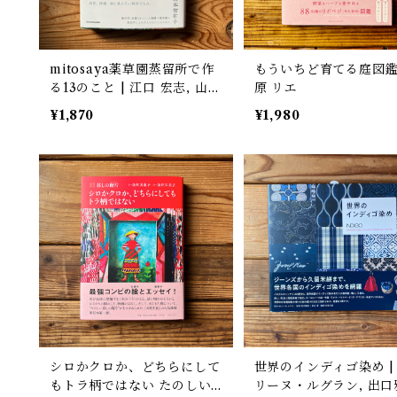
mitosaya薬草園蒸留所で作
もういちど育てる庭図鑑 
る13のこと | 江口 宏志, 山本
原 リエ
祐布子
¥1,870
¥1,980
シロかクロか、どちらにして
世界のインディゴ染め | カト
もトラ柄ではない たのしい
リーヌ・ルグラン, 出口