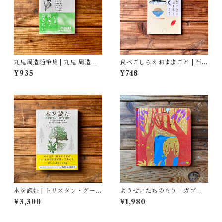
九鬼周造随筆集 | 九鬼 周造
食べごしらえおままごと | 石牟
(著), 菅野 昭正(編)
礼 道子
¥935
¥748
木を読む | トリスタン・グーリ
ようせいたちのもり｜ガブリ
ー
エーレ・クリーマ, さとう なな
¥3,300
¥1,980
こ訳