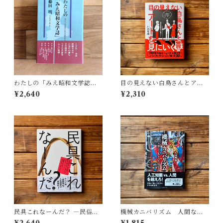
わたしの「みえ昭和文学誌」 |
目の見えない白鳥さんとアー
藤田 明
トを見にいく | 川内 有緒
¥2,640
¥2,310
民具これなーんだ？ ―民俗学
機械カニバリズム 人間なき
者・宮本常一が美術大学に遺
あとの人類学へ｜久保 明教