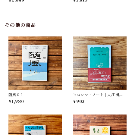
¥2,640
¥1,815
した民具コレクション | 加藤幸
治(監修), 武蔵野美術大学 美術
館・図書館(編)
その他の商品
随風０１
ヒロシマ・ノート | 大江 健三
郎
¥1,980
¥902