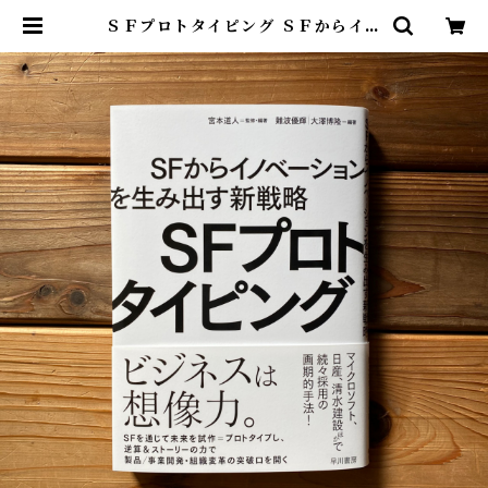
ＳＦプロトタイピング ＳＦからイノ
ベーションを生み出す新戦略 | 宮本
道人, 難波 優輝, 大澤 博隆 | 尾鷲市
九鬼町 漁村の本屋 トンガ坂文庫