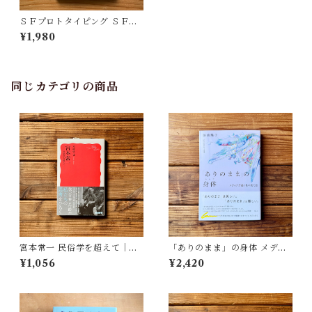
ＳＦプロトタイピング ＳＦか
らイノベーションを生み出す
¥1,980
新戦略 | 宮本 道人, 難波 優輝,
大澤 博隆
同じカテゴリの商品
宮本常一 民俗学を超えて｜木
「ありのまま」の身体 メディ
村 哲也
アが描く私の見た目 | 藤嶋 陽
¥1,056
¥2,420
子(著)