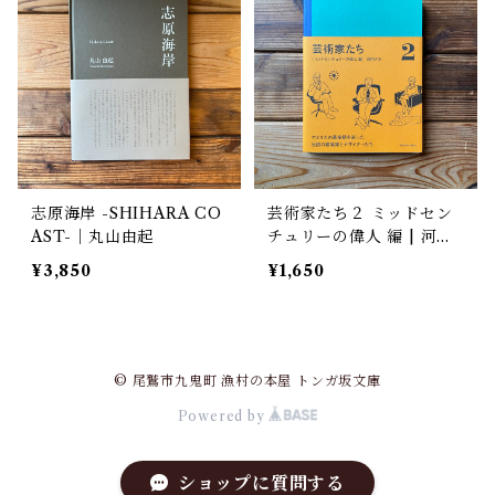
志原海岸 -SHIHARA CO
芸術家たち２ ミッドセン
AST-｜丸山由起
チュリーの偉人 編 | 河内
タカ
¥3,850
¥1,650
© 尾鷲市九鬼町 漁村の本屋 トンガ坂文庫
Powered by
ショップに質問する