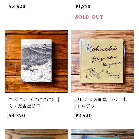
成
¥3,520
¥1,870
SOLD OUT
二弐に２ （にににに）｜
出口かずみ画集 小八｜出
らくだ舎出帆室
口 かずみ
¥4,290
¥2,530