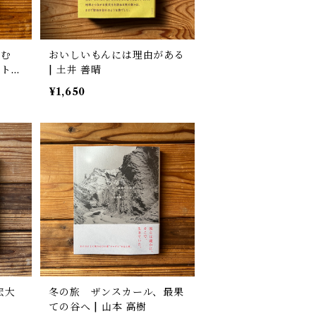
しむ
おいしいもんには理由がある
ット＆
| 土井 善晴
 柳谷
¥1,650
宏大
冬の旅 ザンスカール、最果
ての谷へ | 山本 高樹