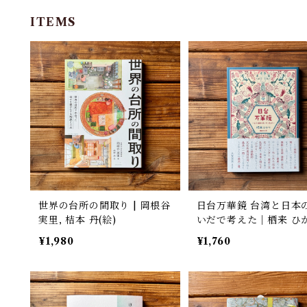
ITEMS
世界の台所の間取り | 岡根谷
日台万華鏡 台湾と日本
実里, 桔本 丹(絵)
いだで考えた｜栖来 ひ
¥1,980
¥1,760