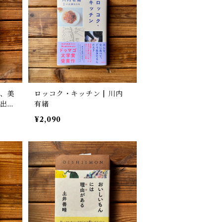
の、美
ロッコク・キッチン | 川内
に出会
有緒
¥2,090