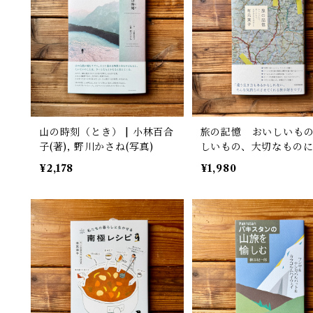
山の時刻（とき） | 小林百合
旅の記憶 おいしいも
子(著), 野川かさね(写真)
しいもの、大切なもの
いに | 有元 葉子
¥2,178
¥1,980