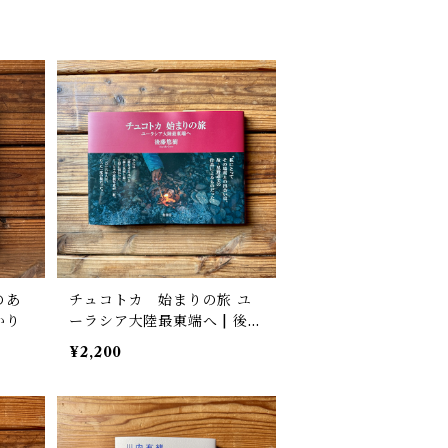
のあ
チュコトカ 始まりの旅 ユ
かり
ーラシア大陸最東端へ | 後藤
悠樹
¥2,200