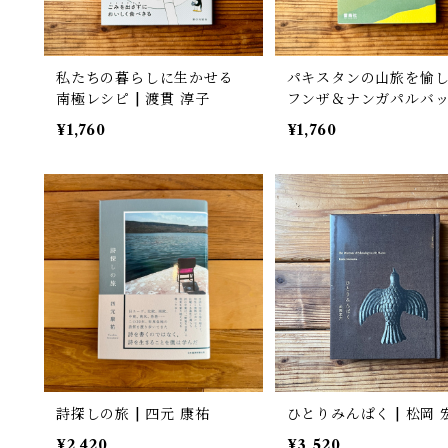
私たちの暮らしに生かせる
パキスタンの山旅を愉
南極レシピ | 渡貫 淳子
フンザ＆ナンガパルバ
カラコルムハイウェイ |
¥1,760
¥1,760
杞一郎
詩探しの旅 | 四元 康祐
ひとりみんぱく | 松岡 
¥2,420
¥3,520