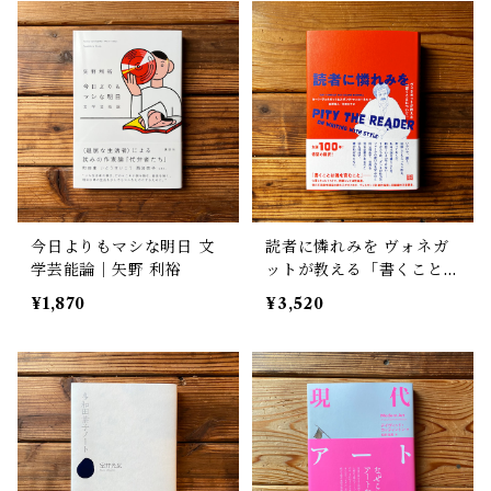
今日よりもマシな明日 文
読者に憐れみを ヴォネガ
学芸能論｜矢野 利裕
ットが教える「書くことに
ついて」 | カート・ヴォ
¥1,870
¥3,520
ネガット, スザンヌ・マッ
コーネル, 金原瑞人 (翻訳),
石田文子 (翻訳)