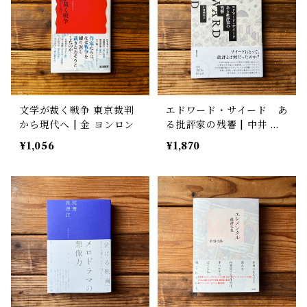
文学が裁く戦争 東京裁判
エドワード・サイード あ
から現代へ | 金 ヨンロン
る批評家の残響 | 中井 亜
佐子
¥1,056
¥1,870