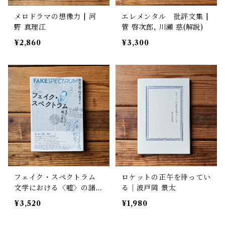
メロドラマの想像力 | 河
エレメンタル 批評文集 |
野 真理江
管 啓次郎, 川瀬 慈(解説)
¥2,860
¥3,300
フェイク・スペクトラム
ロケットの正午を待ってい
文学における〈嘘〉の諸相
る｜波戸岡 景太
| 納富信留, 明星聖子
¥3,520
¥1,980