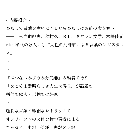
- 内容紹介 -
わたしの言葉を奪いにくるならわたしはお前の命を奪う
──。三島由紀夫、穂村弘、ＢＬ、タワマン文学、木嶋佳苗
etc. 稀代の歌人にして天性の批評家による言葉のレジスタン
ス。
・
・
『はつなつみずうみ分光器』の編者であり
『をとめよ素晴らしき人生を得よ』が話題の
稀代の歌人・天性の批評家
・
過剰な言葉と繊細なレトリックで
オンリーワンの文体を持つ著者による
エッセイ、小説、批評、書評を収録