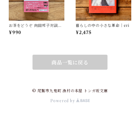
お茶をどうぞ 向田邦子対談集 |
暮らしの中の小さな革命｜eri
向田 邦子
¥990
¥2,475
商品一覧に戻る
© 尾鷲市九鬼町 漁村の本屋 トンガ坂文庫
Powered by