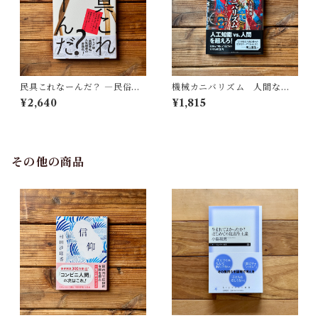
民具これなーんだ？ ―民俗学
機械カニバリズム 人間なき
者・宮本常一が美術大学に遺
あとの人類学へ｜久保 明教
¥2,640
¥1,815
した民具コレクション | 加藤幸
治(監修), 武蔵野美術大学 美術
館・図書館(編)
その他の商品