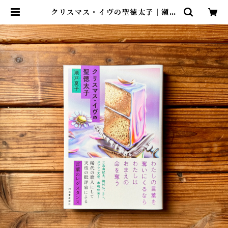
クリスマス・イヴの聖徳太子｜瀬戸
夏子 | 尾鷲市九鬼町 漁村の本屋 ト
ンガ坂文庫