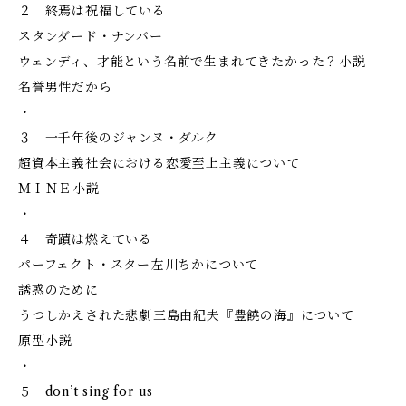
２ 終焉は祝福している
スタンダード・ナンバー
ウェンディ、才能という名前で生まれてきたかった？――小説
名誉男性だから
・
３ 一千年後のジャンヌ・ダルク
超資本主義社会における恋愛至上主義について
ＭＩＮＥ――小説
・
４ 奇蹟は燃えている
パーフェクト・スター――左川ちかについて
誘惑のために
うつしかえされた悲劇――三島由紀夫『豊饒の海』について
原型――小説
・
５ don’t sing for us