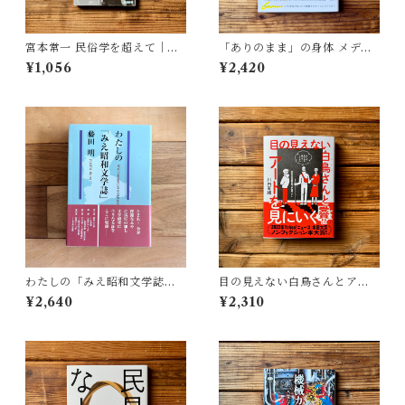
宮本常一 民俗学を超えて｜木
「ありのまま」の身体 メディ
村 哲也
アが描く私の見た目 | 藤嶋 陽
¥1,056
¥2,420
子(著)
わたしの「みえ昭和文学誌」 |
目の見えない白鳥さんとアー
藤田 明
トを見にいく | 川内 有緒
¥2,640
¥2,310