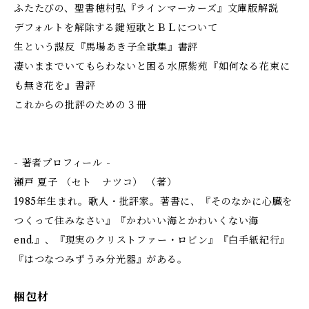
ふたたびの、聖書――穂村弘『ラインマーカーズ』文庫版解説
デフォルトを解除する鍵――短歌とＢＬについて
生という謀反――『馬場あき子全歌集』書評
凄いままでいてもらわないと困る――水原紫苑『如何なる花束に
も無き花を』書評
これからの批評のための３冊
- 著者プロフィール -
瀬戸 夏子 （セト ナツコ） （著）
1985年生まれ。歌人・批評家。著書に、『そのなかに心臓を
つくって住みなさい』『かわいい海とかわいくない海
end.』、『現実のクリストファー・ロビン』『白手紙紀行』
『はつなつみずうみ分光器』がある。
梱包材