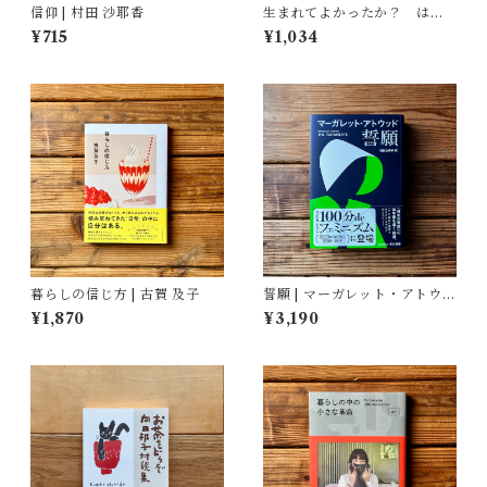
信仰 | 村田 沙耶香
生まれてよかったか？ はじ
めての反出生主義 | 小島 和男
¥715
¥1,034
暮らしの信じ方 | 古賀 及子
誓願 | マーガレット・アトウッ
ド, 鴻巣 友季子(翻訳)
¥1,870
¥3,190