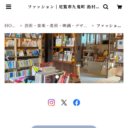
ファッション | 尾鷲市九鬼町 漁村の
本屋 トンガ坂文庫
HOM
芸術・音楽・美術・映画・デザイ
ファッショ
E
ン
ン