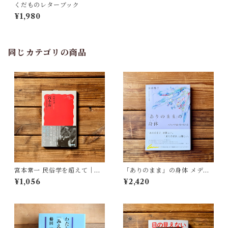
くだものレターブック
¥1,980
同じカテゴリの商品
宮本常一 民俗学を超えて｜木
「ありのまま」の身体 メディ
村 哲也
アが描く私の見た目 | 藤嶋 陽
¥1,056
¥2,420
子(著)