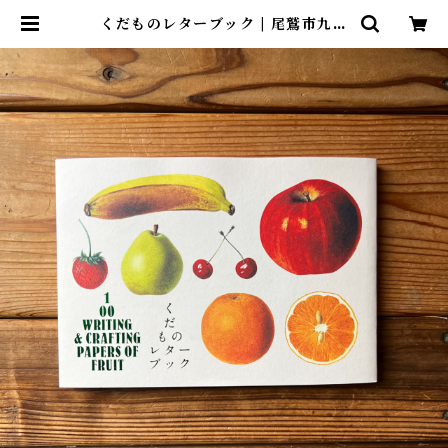
くだものレターブック | 尾鷲市九鬼
町 漁村の本屋 トンガ坂文庫