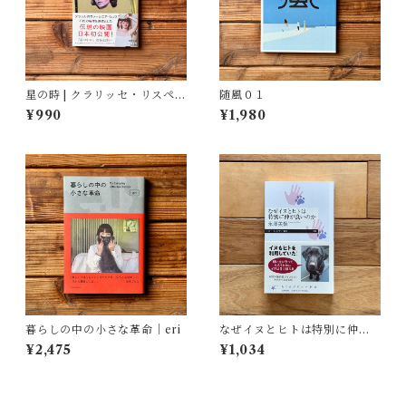
星の時 | クラリッセ・リスペク
随風０１
トル, 福嶋 伸洋(訳)
¥990
¥1,980
暮らしの中の小さな革命｜eri
なぜイヌとヒトは特別に仲が
良いのか | 永澤 美保
¥2,475
¥1,034