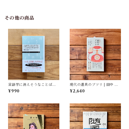
治(監修), 武蔵野美術大学 美術
館・図書館(編)
その他の商品
言語学に消えそうなことばを
現代の道具のブツリ | 田中 幸,
守れるのか | 吉岡 乾
結城 千代子, 大塚 文香(絵)
¥990
¥2,640