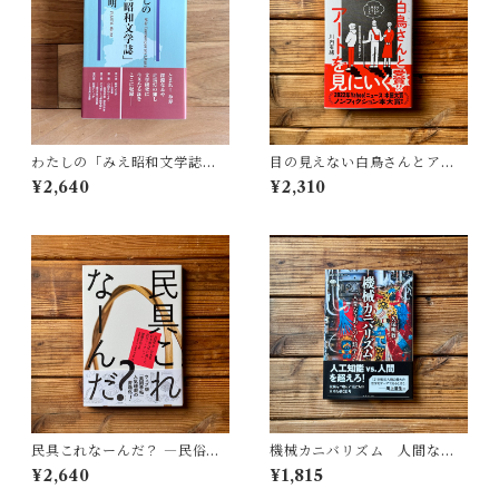
わたしの「みえ昭和文学誌」 |
目の見えない白鳥さんとアー
藤田 明
トを見にいく | 川内 有緒
¥2,640
¥2,310
民具これなーんだ？ ―民俗学
機械カニバリズム 人間なき
者・宮本常一が美術大学に遺
あとの人類学へ｜久保 明教
¥2,640
¥1,815
した民具コレクション | 加藤幸