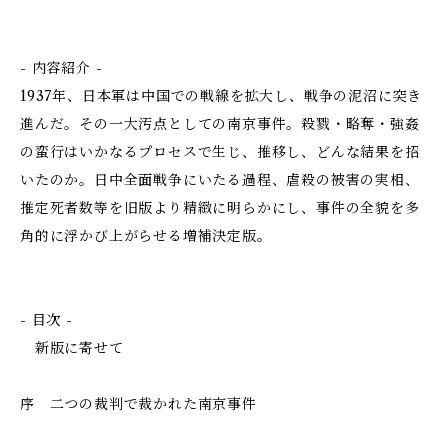
- 内容紹介 -
1937年、日本軍は中国での戦線を拡大し、戦争の泥沼に突き
進んだ。その一大汚点としての南京事件。殺戮・略奪・強姦
の蛮行はいかなるプロセスで生じ、推移し、どんな結果を招
いたのか。日中全面戦争にいたる過程、虐殺の被害の実相、
推定死者数等を旧版より精緻に明らかにし、事件の全貌を多
角的に浮かび上がらせる増補決定版。
- 目次 -
新版に寄せて
序 二つの裁判で裁かれた南京事件