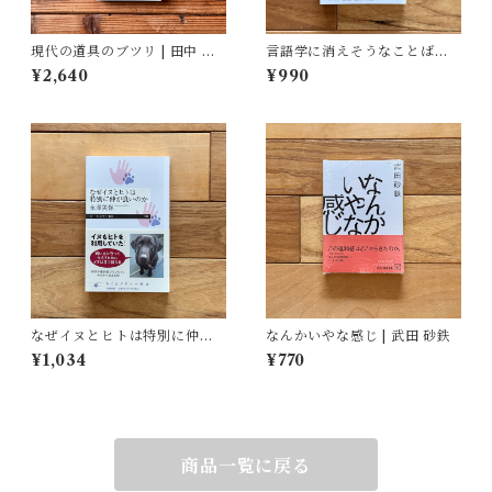
現代の道具のブツリ | 田中 幸,
言語学に消えそうなことばを
結城 千代子, 大塚 文香(絵)
守れるのか | 吉岡 乾
¥2,640
¥990
なぜイヌとヒトは特別に仲が
なんかいやな感じ | 武田 砂鉄
良いのか | 永澤 美保
¥1,034
¥770
商品一覧に戻る