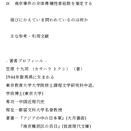
Ⅸ 南京事件の全体像――犠牲者総数を推定する
結びにかえて――いま問われているのは何か
主な参考・引用文献
- 著者プロフィール -
笠原 十九司 （カサハラ トクシ） （著）
1944年群馬県に生まれる
東京教育大学大学院修士課程文学研究科中退。
学術博士(東京大学)
専攻―中国近現代史
現在―都留文科大学名誉教授
著書―『アジアの中の日本軍』(大月書店)
『南京難民区の百日』(岩波現代文庫)