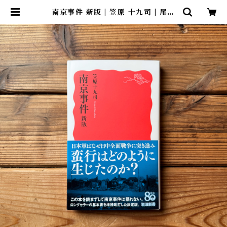
南京事件 新版 | 笠原 十九司 | 尾鷲
市九鬼町 漁村の本屋 トンガ坂文庫