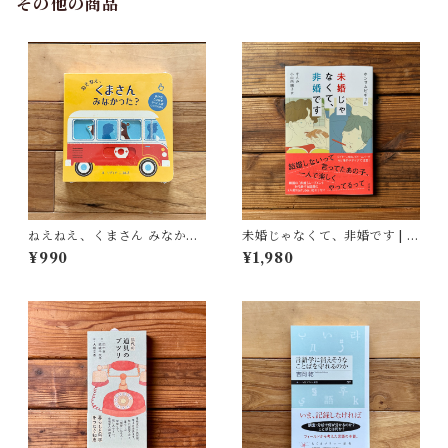
その他の商品
ねえねえ、くまさん みなかっ
未婚じゃなくて、非婚です | ホ
た？ | リディア・ニコルズ
ンサムピギョル, すんみ(翻訳),
¥990
¥1,980
(絵), みた かよこ(訳)
小山内園子(翻訳)