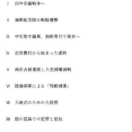
Ⅰ 日中全面戦争へ
Ⅱ 海軍航空隊の戦略爆撃
Ⅲ 中支那方面軍、独断専行で南京へ
Ⅳ 近郊農村から始まった虐殺
Ⅴ 南京占領――徹底した包囲殲滅戦
Ⅵ 陸海両軍による「残敵掃蕩」
Ⅶ 入城式のための大殺戮
Ⅷ 陸の孤島での犯罪と抵抗