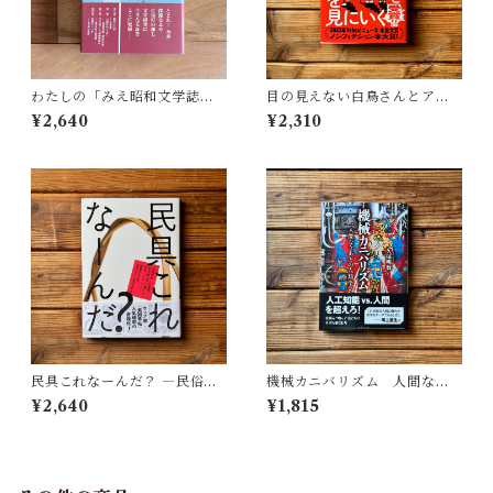
わたしの「みえ昭和文学誌」 |
目の見えない白鳥さんとアー
藤田 明
トを見にいく | 川内 有緒
¥2,640
¥2,310
民具これなーんだ？ ―民俗学
機械カニバリズム 人間なき
者・宮本常一が美術大学に遺
あとの人類学へ｜久保 明教
¥2,640
¥1,815
した民具コレクション | 加藤幸
治(監修), 武蔵野美術大学 美術
館・図書館(編)