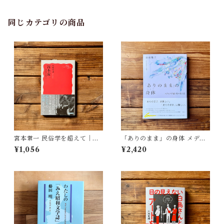
同じカテゴリの商品
宮本常一 民俗学を超えて｜木
「ありのまま」の身体 メディ
村 哲也
アが描く私の見た目 | 藤嶋 陽
¥1,056
¥2,420
子(著)