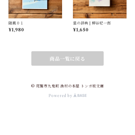
随風０１
星の辞典 | 柳谷杞一郎
¥1,980
¥1,650
商品一覧に戻る
© 尾鷲市九鬼町 漁村の本屋 トンガ坂文庫
Powered by