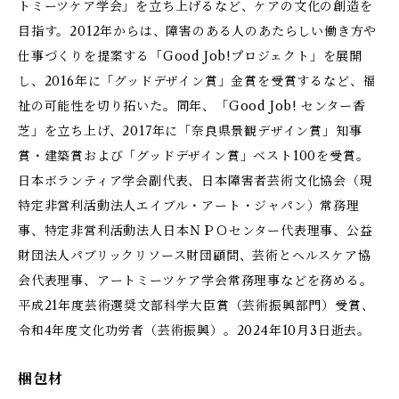
トミーツケア学会」を立ち上げるなど、ケアの文化の創造を
目指す。2012年からは、障害のある人のあたらしい働き方や
仕事づくりを提案する「Good Job!プロジェクト」を展開
し、2016年に「グッドデザイン賞」金賞を受賞するなど、福
祉の可能性を切り拓いた。同年、「Good Job! センター香
芝」を立ち上げ、2017年に「奈良県景観デザイン賞」知事
賞・建築賞および「グッドデザイン賞」ベスト100を受賞。
日本ボランティア学会副代表、日本障害者芸術文化協会（現
特定非営利活動法人エイブル・アート・ジャパン）常務理
事、特定非営利活動法人日本ＮＰＯセンター代表理事、公益
財団法人パブリックリソース財団顧問、芸術とヘルスケア協
会代表理事、アートミーツケア学会常務理事などを務める。
平成21年度芸術選奨文部科学大臣賞（芸術振興部門）受賞、
令和4年度文化功労者（芸術振興）。2024年10月3日逝去。
梱包材