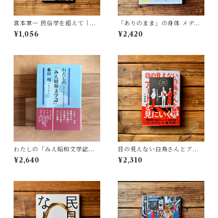
宮本常一 民俗学を超えて｜木
「ありのまま」の身体 メディ
村 哲也
アが描く私の見た目 | 藤嶋 陽
¥1,056
¥2,420
子(著)
わたしの「みえ昭和文学誌」 |
目の見えない白鳥さんとアー
藤田 明
トを見にいく | 川内 有緒
¥2,640
¥2,310