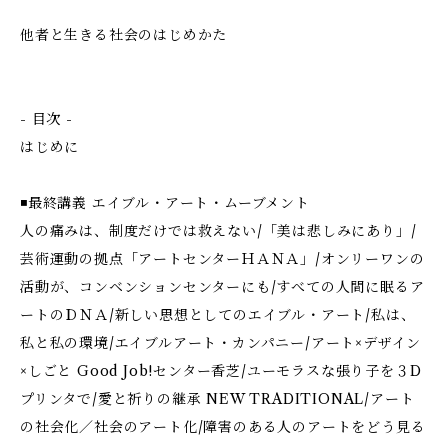
他者と生きる社会のはじめかた
- 目次 -
はじめに
◾️最終講義 エイブル・アート・ムーブメント
人の痛みは、制度だけでは救えない/「美は悲しみにあり」/
芸術運動の拠点「アートセンターＨＡＮＡ」/オンリーワンの
活動が、コンベンションセンターにも/すべての人間に眠るア
ートのＤＮＡ/新しい思想としてのエイブル・アート/私は、
私と私の環境/エイブルアート・カンパニー/アート×デザイン
×しごと Good Job!センター香芝/ユーモラスな張り子を３D
プリンタで/愛と祈りの継承 NEW TRADITIONAL/アート
の社会化／社会のアート化/障害のある人のアートをどう見る