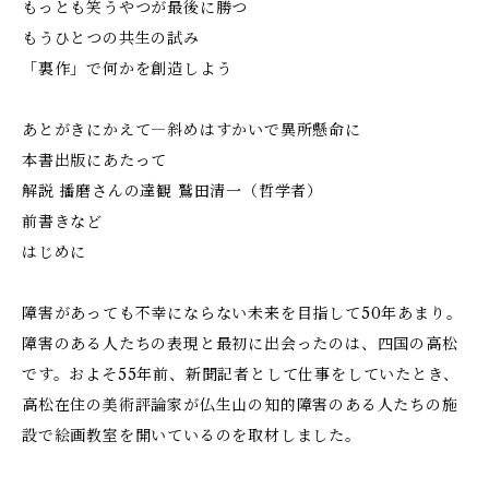
もっとも笑うやつが最後に勝つ
もうひとつの共生の試み
「裏作」で何かを創造しよう
あとがきにかえて―斜めはすかいで異所懸命に
本書出版にあたって
解説 播磨さんの達観 鷲田清一（哲学者）
前書きなど
はじめに
障害があっても不幸にならない未来を目指して50年あまり。
障害のある人たちの表現と最初に出会ったのは、四国の高松
です。およそ55年前、新聞記者として仕事をしていたとき、
高松在住の美術評論家が仏生山の知的障害のある人たちの施
設で絵画教室を開いているのを取材しました。