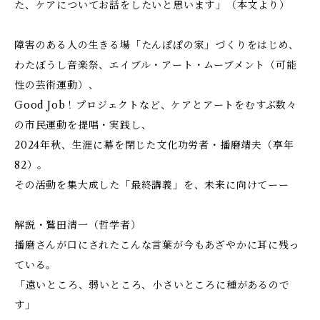
た、ケアについてお話をしたいと思います――」（本文より）
障害のある人の生きる場「たんぽぽの家」づくりをはじめ、
わたぼうし音楽祭、エイブル・アート・ムーブメント（可能
性の芸術運動）、
Good Job！プロジェクトなど、ケアとアートをむすぶ数々
の市民運動を提唱・実践し、
2024年秋、生涯に幕を閉じた文化功労者・播磨靖夫（享年
82）。
その活動を集大成した「最終講義」を、未来に向けてーー
解説・鷲田清一（哲学者）
播磨さんが口にされたこんな言葉が今もあざやかに耳に残っ
ている。
――「遠いところ、弱いところ、小さいところに種があるので
す」