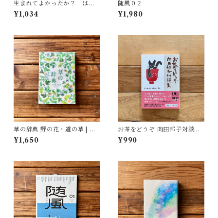
生まれてよかったか？ はじ
随風０２
めての反出生主義 | 小島 和男
¥1,034
¥1,980
草の辞典 野の花・道の草 | 森
お茶をどうぞ 向田邦子対談集 |
乃おと, ささきみえこ（イラス
向田 邦子
¥1,650
¥990
ト）