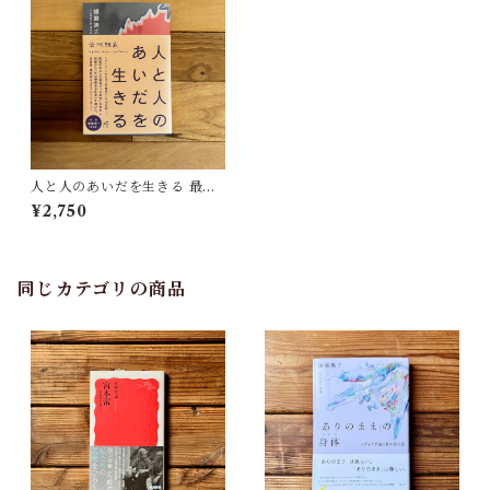
人と人のあいだを生きる 最終
講義エイブル・アート・ムー
¥2,750
ブメント | 播磨 靖夫, 鷲田 清
一(解説)
同じカテゴリの商品