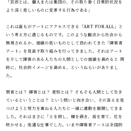
「芸術とは、個人または集団の、その取り巻く日常的状況を
より深く美しいものに変革する行為である」
これは誰もがアートにアクセスできる「ART FOR ALL」と
いう考え方に通じるものです。このような観点から社会から
無視されるか、価値の低いものとして扱われてきた「障害者
アート」を見直す取り組みを行ってきました。それはアート
を介して障害のある人たちの人間としての価値を高めると 同
時に、社会的イメージを高める、というねらいがありまし
た。
弱者とは？ 障害とは？ 差別とは？ そもそも人間として生き
ているということは？ という問いと向き合い、その答えを見
つけようと努力を重ねる人たちと一緒に運動を展開してきま
した。それはまさに「土を耕し、種を蒔き、苗を育て、花を
咲かせる」地道な仕事でした。いまや障害者アートは全国的