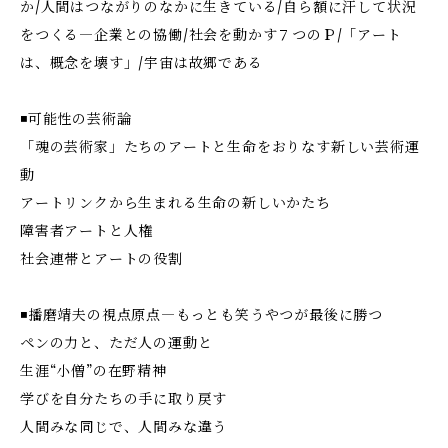
か/人間はつながりのなかに生きている/自ら額に汗して状況
をつくる―企業との協働/社会を動かす７つのＰ/「アート
は、概念を壊す」/宇宙は故郷である
◾️可能性の芸術論
「魂の芸術家」たちのアートと生命をおりなす新しい芸術運
動
アートリンクから生まれる生命の新しいかたち
障害者アートと人権
社会連帯とアートの役割
◾️播磨靖夫の視点原点―もっとも笑うやつが最後に勝つ
ペンの力と、ただ人の運動と
生涯“小僧”の在野精神
学びを自分たちの手に取り戻す
人間みな同じで、人間みな違う