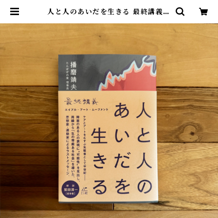
人と人のあいだを生きる 最終講義エ
イブル・アート・ムーブメント | 播
磨 靖夫, 鷲田 清一(解説) | 尾鷲市九
鬼町 漁村の本屋 トンガ坂文庫