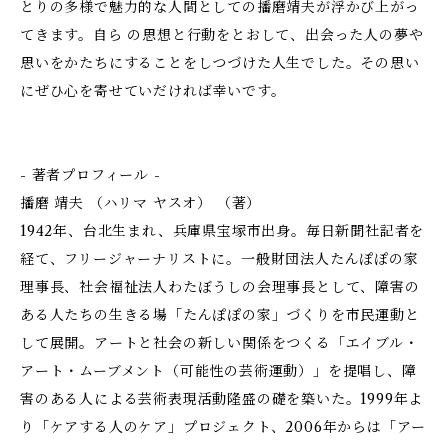
とりの多様で魅力的な人間としての播磨靖夫が浮かび上がっ
てきます。自ら の思想と行動をとおして、出会った人の夢や
思いをかたちにすることをしつづけた人生でした。その思い
にぜひ心を寄せていだければ幸いです。
- 著者プロフィール -
播磨 靖夫 （ハリマ ヤスオ） （著）
1942年、台北生まれ、兵庫県宝塚市出身。毎日新聞社記者を
経て、フリージャーナリストに。一般財団法人たんぽぽの家
理事長、社会福祉法人わたぼうしの会理事長として、障害の
ある人たちの生きる場「たんぽぽの家」づくりを市民運動と
して展開。アートと社会の新しい関係をつくる「エイブル・
アート・ムーブメント（可能性の芸術運動）」を提唱し、障
害のある人による芸術表現活動隆盛の礎を築いた。1999年よ
り「ケアする人のケア」プロジェクト、2006年からは「アー