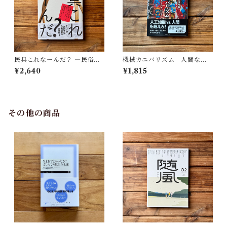
民具これなーんだ？ ―民俗学
機械カニバリズム 人間なき
者・宮本常一が美術大学に遺
あとの人類学へ｜久保 明教
¥2,640
¥1,815
した民具コレクション | 加藤幸
治(監修), 武蔵野美術大学 美術
館・図書館(編)
その他の商品