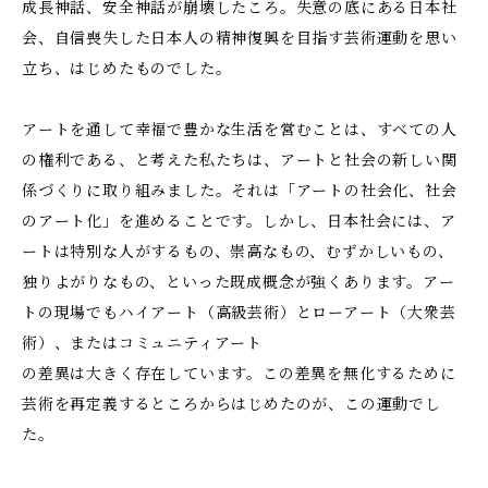
成長神話、安全神話が崩壊したころ。失意の底にある日本社
会、自信喪失した日本人の精神復興を目指す芸術運動を思い
立ち、はじめたものでした。
アートを通して幸福で豊かな生活を営むことは、すべての人
の権利である、と考えた私たちは、アートと社会の新しい関
係づくりに取り組みました。それは「アートの社会化、社会
のアート化」を進めることです。しかし、日本社会には、ア
ートは特別な人がするもの、崇高なもの、むずかしいもの、
独りよがりなもの、といった既成概念が強くあります。アー
トの現場でもハイアート（高級芸術）とローアート（大衆芸
術）、またはコミュニティアート
の差異は大きく存在しています。この差異を無化するために
芸術を再定義するところからはじめたのが、この運動でし
た。