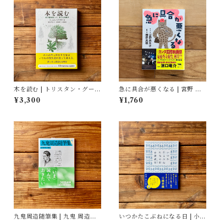
木を読む | トリスタン・グーリ
急に具合が悪くなる | 宮野 真
ー
生子, 磯野 真穂
¥3,300
¥1,760
九鬼周造随筆集 | 九鬼 周造
いつかたこぶねになる日 | 小津