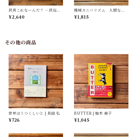
民具これなーんだ？ ―民俗学
機械カニバリズム 人間なき
者・宮本常一が美術大学に遺
あとの人類学へ｜久保 明教
¥2,640
¥1,815
した民具コレクション | 加藤幸
治(監修), 武蔵野美術大学 美術
館・図書館(編)
その他の商品
世界はうつくしいと | 長田 弘
BUTTER | 柚木 麻子
¥726
¥1,045