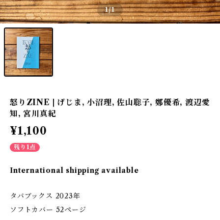
1
/1
怒りZINE | げじま, 小沼理, 佐山聡子, 鄭優希, 渡辺愛
知, 宮川真紀
¥1,100
残り1点
International shipping available
タバブックス 2023年
ソフトカバー 52ページ