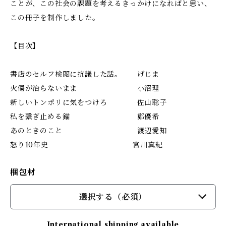
ことが、この社会の課題を考えるきっかけになればと思い、
この冊子を制作しました。
【目次】
書店のセルフ検閲に抗議した話。 げじま
火傷が治らないまま 小沼理
新しいトンポリに気をつけろ 佐山聡子
私を繋ぎ止める錨 鄭優希
あのときのこと 渡辺愛知
怒り10年史 宮川真紀
梱包材
選択する（必須）
International shipping available