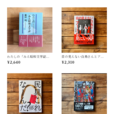
わたしの「みえ昭和文学誌」 |
目の見えない白鳥さんとアー
藤田 明
トを見にいく | 川内 有緒
¥2,640
¥2,310