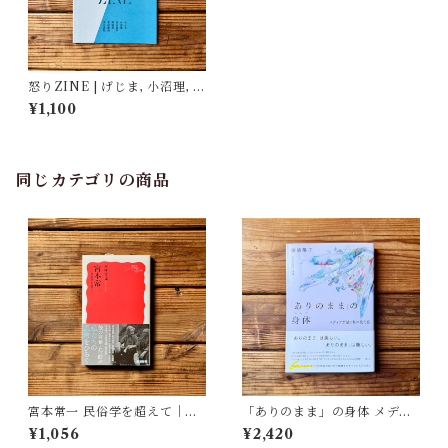
怒りZINE | げじま, 小沼理, 佐
山聡子, 鄭優希, 渡辺愛知, 宮川
¥1,100
真紀
同じカテゴリの商品
宮本常一 民俗学を超えて｜木
「ありのまま」の身体 メディ
村 哲也
アが描く私の見た目 | 藤嶋 陽
¥1,056
¥2,420
子(著)