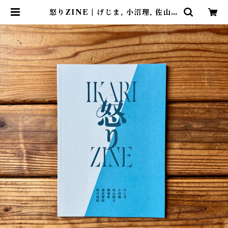
怒りZINE | げじま, 小沼理, 佐山聡
子, 鄭優希, 渡辺愛知, 宮川真紀 | 尾
鷲市九鬼町 漁村の本屋 トンガ坂文
庫