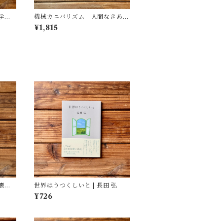
学
機械カニバリズム 人間なきあと
遺した
の人類学へ｜久保 明教
¥1,815
(監
・図
壊れ
世界はうつくしいと | 長田 弘
¥726