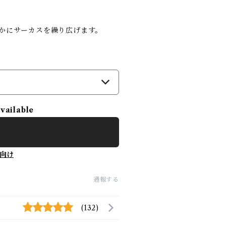
かにサーカスを繰り広げます。
）
available
向け
通報する
(132)