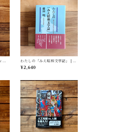
ィア
わたしの「みえ昭和文学誌」 | 藤
(著)
田 明
¥2,640