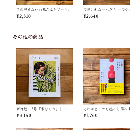
目の見えない白鳥さんとアートを
民具これなーんだ？ ―民俗
見にいく | 川内 有緒
者・宮本常一が美術大学に
¥2,310
¥2,640
民具コレクション | 加藤幸治
修), 武蔵野美術大学 美術館
書館(編)
その他の商品
新百姓 2号「米をくう」 | 一般
それはどこでも起こり得る 
社団法人新百姓(編集)
ゆく世界への抵抗 | ブレイディ み
¥3,150
¥1,760
かこ