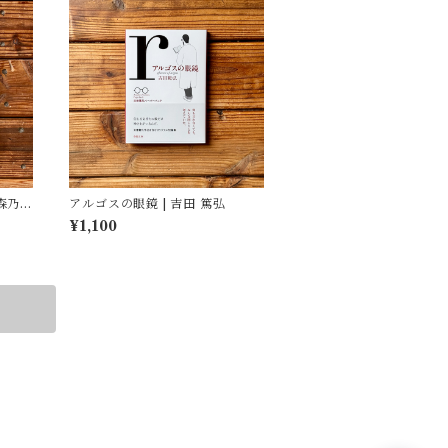
 森乃お
アルゴスの眼鏡 | 吉田 篤弘
ト）
¥1,100