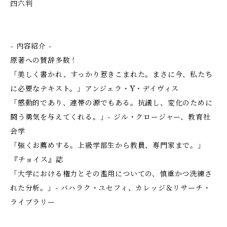
四六判
- 内容紹介 -
原著への賛辞多数！
「美しく書かれ、すっかり惹きこまれた。まさに今、私たち
に必要なテキスト。」――アンジェラ・Y・デイヴィス
「感動的であり、連帯の源でもある。抗議し、変化のために
闘う勇気を与えてくれる。」- ジル・クロージャー、教育社
会学
「強くお薦めする。上級学部生から教員、専門家まで。」
――『チョイス』誌
「大学における権力とその濫用についての、慎重かつ洗練さ
れた分析。」- バハラク・ユセフィ、カレッジ＆リサーチ・
ライブラリー