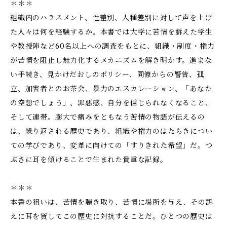
＊＊＊
組織内のハラスメント、性差別、人種差別に対して声を上げ
た人々は何を経験するか。本書では大学に苦情を訴えた学生
や教授陣など60名以上への調査をもとに、組織・制度・権力
が苦情を阻止し無力化するメカニズムを解き明かす。進まな
い手続き、見かけだおしのポリシー、同僚からの警告、孤
立、加害者とのお茶会、暴力のエスカレーション、「あなた
の空想でしょう」、罪悪感、自分を信じられなくなること、
そして連帯。膨大で痛みをともなう苦情の物語が伝えるの
は、繰り返される歴史であり、組織や権力のはたらきについ
ての学びであり、変革に向けての「すりきれた希望」だ。つ
ぶさに耳を傾けることで生まれた貴重な記録。
＊＊＊
本書の狙いは、苦情を聴き取り、苦情に場所を与え、その訴
えに耳を貸してこの歴史に対抗することだ。ひとつの歴史は