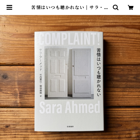
苦情はいつも聴かれない | サラ・ア
ーメッド, 竹内 要江(翻訳), 飯田 麻
結(翻訳) | 尾鷲市九鬼町 漁村の本屋
トンガ坂文庫