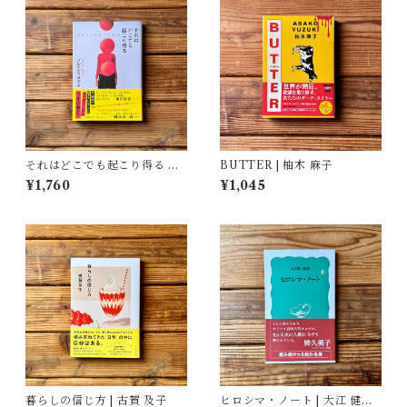
それはどこでも起こり得る 壊
BUTTER | 柚木 麻子
れゆく世界への抵抗 | ブレイデ
¥1,760
¥1,045
ィ みかこ
暮らしの信じ方 | 古賀 及子
ヒロシマ・ノート | 大江 健三