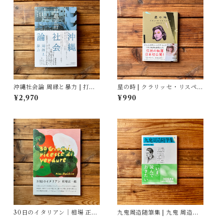
沖縄社会論 周縁と暴力 | 打越
星の時 | クラリッセ・リスペク
正行, 石岡 丈昇(解説), 上原 健
トル, 福嶋 伸洋(訳)
¥2,970
¥990
太郎(解説), 上間 陽子(解説),
岸 政彦(解説)
30日のイタリアン｜相場 正一
九鬼周造随筆集 | 九鬼 周造