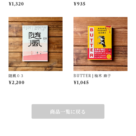
郎
(著), 菅野 昭正(編)
¥1,320
¥935
随風０３
BUTTER | 柚木 麻子
¥2,200
¥1,045
商品一覧に戻る