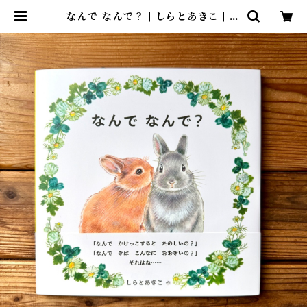
なんで なんで？ | しらとあきこ | 尾
鷲市九鬼町 漁村の本屋 トンガ坂文
庫