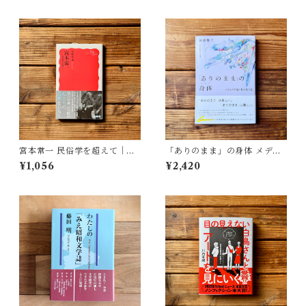
宮本常一 民俗学を超えて｜木
「ありのまま」の身体 メディ
村 哲也
アが描く私の見た目 | 藤嶋 陽
¥1,056
¥2,420
子(著)