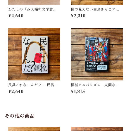
わたしの「みえ昭和文学誌」 |
目の見えない白鳥さんとアー
藤田 明
トを見にいく | 川内 有緒
¥2,640
¥2,310
民具これなーんだ？ ―民俗学
機械カニバリズム 人間なき
者・宮本常一が美術大学に遺
あとの人類学へ｜久保 明教
¥2,640
¥1,815
した民具コレクション | 加藤幸
治(監修), 武蔵野美術大学 美術
館・図書館(編)
その他の商品