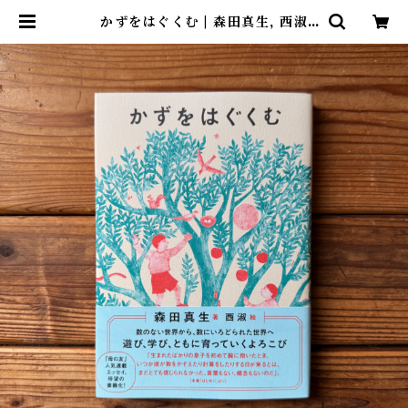
かずをはぐくむ | 森田真生, 西淑
(絵) | 尾鷲市九鬼町 漁村の本屋 ト
ンガ坂文庫