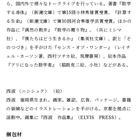
ら、国内外で様々なトークライブを行っている。著書『数学
する身体』（新潮文庫）で第15回小林秀雄賞受賞、『計算す
る生命』（新潮文庫）で第10回河合隼雄学芸賞受賞。ほかの
作品に『偶然の散歩』『数学の贈り物』、（共にミシマ
社）、『僕たちはどう生きるか』（集英社文庫）、訳と「そ
のつづき」を手がけた『センス・オブ・ワンダー』（レイチ
ェル・カーソン著、西村ツチカ絵、筑摩書房）、絵本作品
『アリになった数学者』（脇阪克二絵、小社）などがある。
西淑 （ニシシュク） （絵）
西淑 福岡県生まれ。画家。雑誌、広告、パッケージ、書籍
の装幀などのイラストレーションを手がける。京都を拠点に
活動中。画集に『西淑 作品集』（ELVIS PRESS）。
梱包材