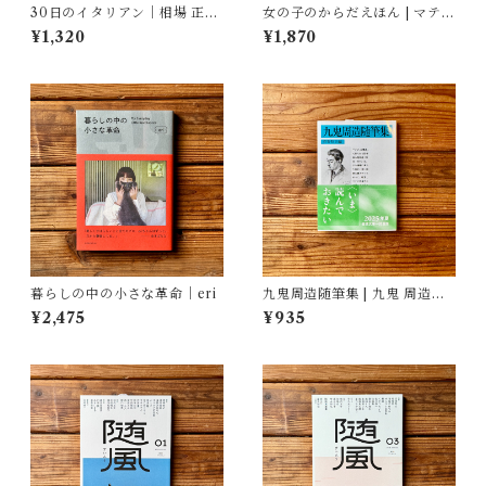
30日のイタリアン｜相場 正一
女の子のからだえほん | マティ
郎
ルド・ボディ(著/文 | イラス
¥1,320
¥1,870
ト), ティフェーヌ・ディユー
ムガール(著/文), 艮香織(監修),
河野彩(翻訳)
暮らしの中の小さな革命｜eri
九鬼周造随筆集 | 九鬼 周造
(著), 菅野 昭正(編)
¥2,475
¥935