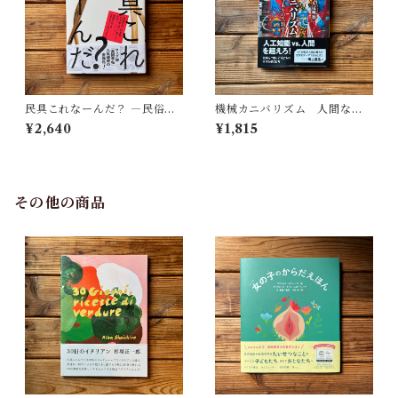
民具これなーんだ？ ―民俗学
機械カニバリズム 人間なき
者・宮本常一が美術大学に遺
あとの人類学へ｜久保 明教
¥2,640
¥1,815
した民具コレクション | 加藤幸
治(監修), 武蔵野美術大学 美術
館・図書館(編)
その他の商品