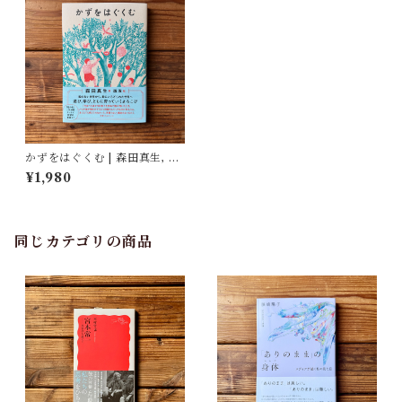
かずをはぐくむ | 森田真生, 西
淑(絵)
¥1,980
同じカテゴリの商品