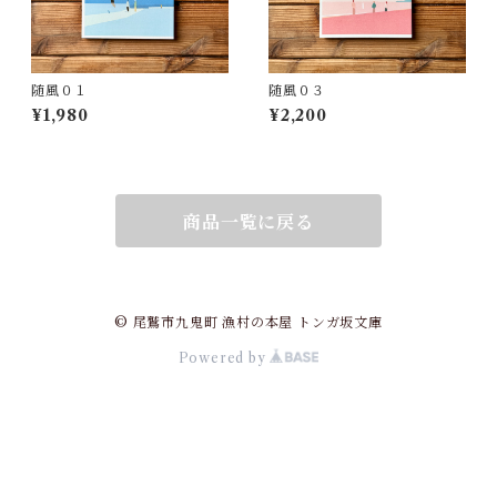
随風０１
随風０３
¥1,980
¥2,200
商品一覧に戻る
© 尾鷲市九鬼町 漁村の本屋 トンガ坂文庫
Powered by