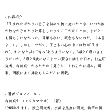
- 内容紹介
「生まれたばかりの息子を初めて腕に抱いたとき、いつか彼
が数をかぞえたり計算をしたりする日が来るとは、まだとて
も信じられなかった。言葉もない、概念もないのだ」（本書
より）。しかし、やがて、子どもの心の中には数が“生ま
れ”、おとなと共に“育み”あうようになる。3歳と0歳のきょ
うだいが、8歳と5歳になるまでの驚きに満ちた日々。独立研
究者、森田真生があたたかく見守り、やわらかに綴る。画
家、西淑による挿絵もふんだんに掲載。
- 著者プロフィール -
森田真生 （モリタマサオ） （著）
1985年生まれ。独立研究者。京都を拠点に研究、執筆の傍