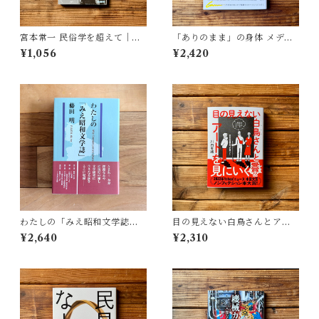
宮本常一 民俗学を超えて｜木
「ありのまま」の身体 メディ
村 哲也
アが描く私の見た目 | 藤嶋 陽
¥1,056
¥2,420
子(著)
わたしの「みえ昭和文学誌」 |
目の見えない白鳥さんとアー
藤田 明
トを見にいく | 川内 有緒
¥2,640
¥2,310