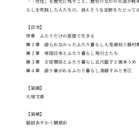
「「女性」を歴史に残すこと、歴史のなかの生活が軽
らしを実践した人たちの、消えそうな足跡をたどって
【目次】
序章 ふたりだけの部屋で生きる
第１章 語られなかったふたり暮らし――人見絹枝と藤村
第２章 帝国日本とふたり暮らし――飛行士たち
第３章 主従関係とふたり暮らし――五代藍子と徳本うめ
第４章 語り継がれるふたり暮らし――斎藤すみと芳江
【装画】
大塚文香
【装幀】
脇田あすか＋關根彩