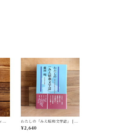
ィア
わたしの「みえ昭和文学誌」 | 藤
(著)
田 明
¥2,640