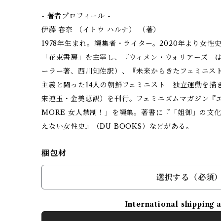
- 著者プロフィール -
伊藤 春奈 （イトウ ハルナ） （著）
1978年生まれ。編集者・ライター。2020年より女
「花束書房」を主宰し、『ウィメン・ウォリアーズ 
ーラー著、西川知佐訳）、『未来からきたフェミニス
主義と闘った14人の朝鮮フェミニスト 独立運動を描
宋連玉・金美恵訳）を刊行。フェミニズムマガジン『エト
MORE 女人禁制！」を編集。著書に『「姐御」の文
えない女性史』（DU BOOKS）などがある。
梱包材
選択する（必須
International shipping 