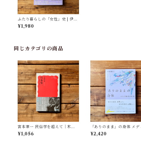
ふたり暮らしの「女性」史 | 伊藤
春奈
¥1,980
同じカテゴリの商品
宮本常一 民俗学を超えて｜木村
「ありのまま」の身体 メデ
哲也
が描く私の見た目 | 藤嶋 陽子
¥1,056
¥2,420