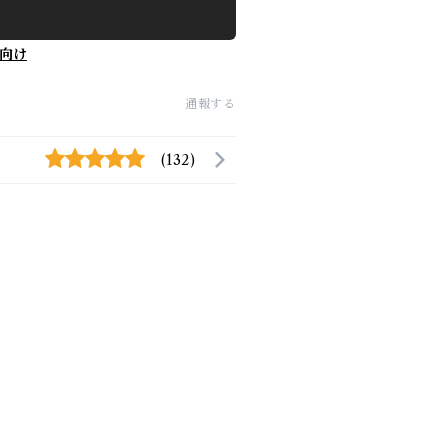
向け
通報する
(132)