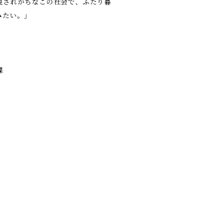
視されがちなこの社会で、ふたり暮
みたい。」
蝶