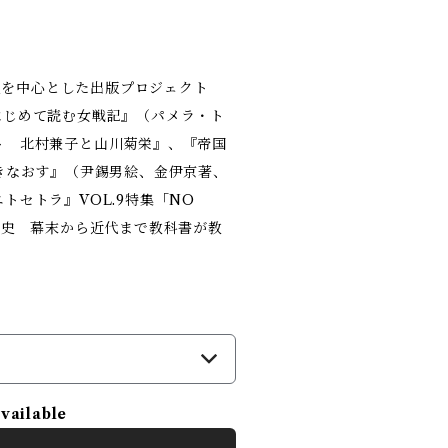
性史を中心とした出版プロジェクト
はじめて読む女戦記』（パメラ・ト
ト 北村兼子と山川菊栄』、『帝国
きなおす』（尹錫男絵、金伊京著、
セトラ』VOL.9特集「NO
化史 幕末から近代まで教科書が教
）
available