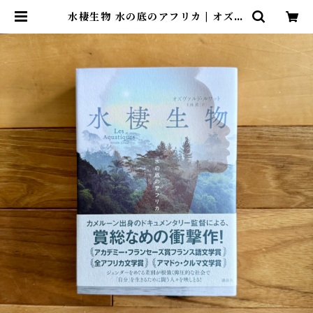
水棲生物 水の底のアフリカ | オズヴ
ァルド・ルワット, 大林 薫(訳) | 尾
鷲市九鬼町 漁村の本屋 トンガ坂文
庫