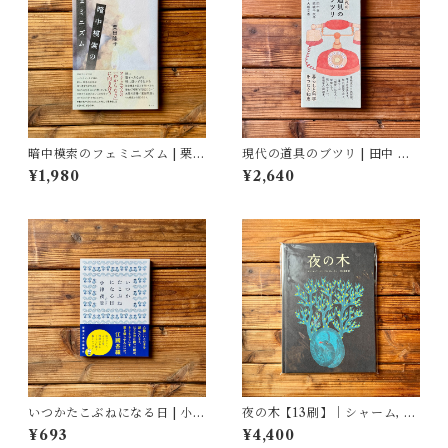
暗中模索のフェミニズム | 栗田
現代の道具のブツリ | 田中 幸,
隆子
結城 千代子, 大塚 文香(絵)
¥1,980
¥2,640
いつかたこぶねになる日 | 小津
夜の木【13刷】｜シャーム, バ
夜景
ーイー, ウルヴェーティ, 青木
¥693
¥4,400
恵都 訳