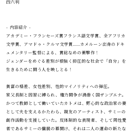
四六判
- 内容紹介 -
アカデミー・フランセーズ賞フランス語文学賞、全アフリカ
文学賞、アマドゥ・クルマ文学賞……カメルーン出身のドキ
ュメンタリー監督による、賞総なめの衝撃作！
ジェンダーをめぐる差別が根強く抑圧的な社会で「自分」を
生きるために闘う人を映しとる！
貧富の格差、女性差別、性的マイノリティへの弾圧。
家父長制と因習に縛られ、権力闘争が渦巻く国ザンブエナ。
かつて教師として働いていたカトメは、野心的な政治家の妻
として夫を支えるかたわら、親友のアーティスト、サミーの
創作活動を支援していた。反体制的な表現者、そして同性愛
者であるサミーの個展の幕開け、それは二人の運命の新たな