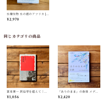
水棲生物 水の底のアフリカ |
オズヴァルド・ルワット, 大林
¥2,970
薫(訳)
同じカテゴリの商品
宮本常一 民俗学を超えて｜木
「ありのまま」の身体 メディ
村 哲也
アが描く私の見た目 | 藤嶋 陽
¥1,056
¥2,420
子(著)