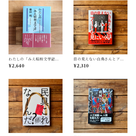
わたしの「みえ昭和文学誌」 |
目の見えない白鳥さんとアー
藤田 明
トを見にいく | 川内 有緒
¥2,640
¥2,310