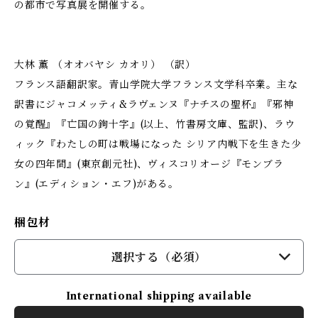
の都市で写真展を開催する。
大林 薫 （オオバヤシ カオリ） （訳）
フランス語翻訳家。青山学院大学フランス文学科卒業。主な
訳書にジャコメッティ&ラヴェンヌ『ナチスの聖杯』『邪神
の覚醒』『亡国の鉤十字』(以上、竹書房文庫、監訳)、ラウ
ィック『わたしの町は戦場になった シリア内戦下を生きた少
女の四年間』(東京創元社)、ヴィスコリオージ『モンブラ
ン』(エディション・エフ)がある。
梱包材
選択する（必須）
International shipping available