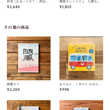
民具これなーんだ？ ―民俗学
機械カニバリズム 人間なき
者・宮本常一が美術大学に遺
あとの人類学へ｜久保 明教
¥2,640
¥1,815
した民具コレクション | 加藤幸
治(監修), 武蔵野美術大学 美術
館・図書館(編)
その他の商品
随風０３
ねえねえ、くまさん みなかっ
た？ | リディア・ニコルズ
¥2,200
¥990
(絵), みた かよこ(訳)