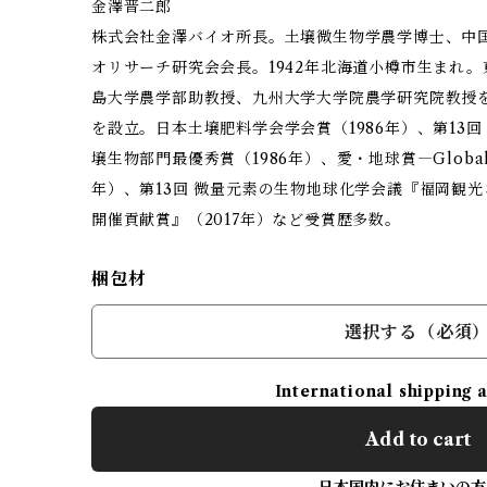
金澤晋二郎
株式会社金澤バイオ所長。土壌微生物学農学博士、中
オリサーチ研究会会長。1942年北海道小樽市生まれ
島大学農学部助教授、九州大学大学院農学研究院教授を
を設立。日本土壌肥料学会学会賞（1986年）、第13
壌生物部門最優秀賞（1986年）、愛・地球賞―Global 100
年）、第13回 微量元素の生物地球化学会議『福岡観
開催貢献賞』（2017年）など受賞歴多数。
梱包材
選択する（必須
International shipping 
Add to cart