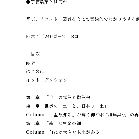
●宇宙農業とは何か
写真、イラスト、図表を交えて実践的でわかりやすく
四六判／240頁＋別丁8頁
［目次］
献辞
はじめに
イントロダクション
第一章 「土」の誕生と微生物
第二章 世界の「土」と、日本の「土」
Column 「温故知新」が導く御神木 “海岸黒松” の
第三章 「森」は生命の源
Column 竹には大きな未来がある