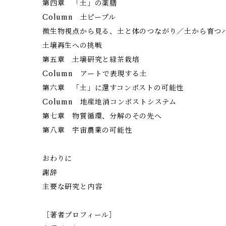
第四章 「土」の薬膳
Column 土ピープル
微生物視点から見る、土と体のつながり／土から育つ
土壌再生への挑戦
第五章 土壌研究と緑茶栽培
Column アートで表現する土
第六章 「土」に還すコンポストの可能性
Column 地産地消コンポストシステム
第七章 物質循環、分解のその先へ
第八章 宇宙農業の可能性
おわりに
謝辞
主要な研究と内容
［著者プロフィール］