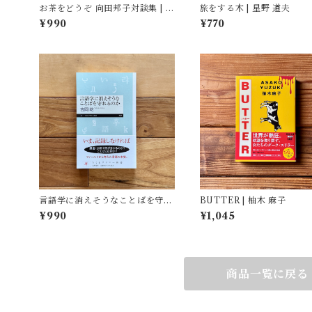
お茶をどうぞ 向田邦子対談集 | 向
旅をする木 | 星野 道夫
田 邦子
¥990
¥770
言語学に消えそうなことばを守れ
BUTTER | 柚木 麻子
るのか | 吉岡 乾
¥990
¥1,045
商品一覧に戻る