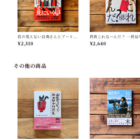
目の見えない白鳥さんとアートを
民具これなーんだ？ ―民俗
見にいく | 川内 有緒
者・宮本常一が美術大学に
¥2,310
¥2,640
民具コレクション | 加藤幸治
修), 武蔵野美術大学 美術館
書館(編)
その他の商品