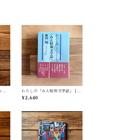
ィア
わたしの「みえ昭和文学誌」 | 藤
(著)
田 明
¥2,640