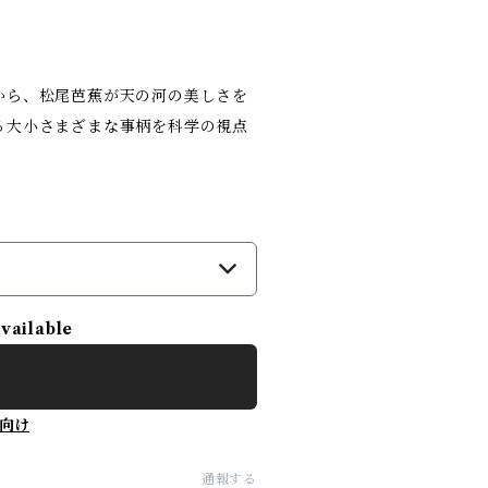
から、松尾芭蕉が天の河の美しさを
る大小さまざまな事柄を科学の視点
）
available
向け
通報する