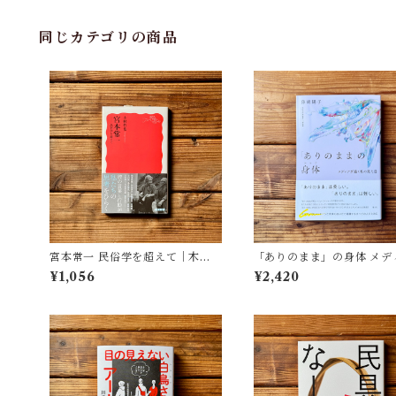
同じカテゴリの商品
宮本常一 民俗学を超えて｜木村
「ありのまま」の身体 メデ
哲也
が描く私の見た目 | 藤嶋 陽子
¥1,056
¥2,420