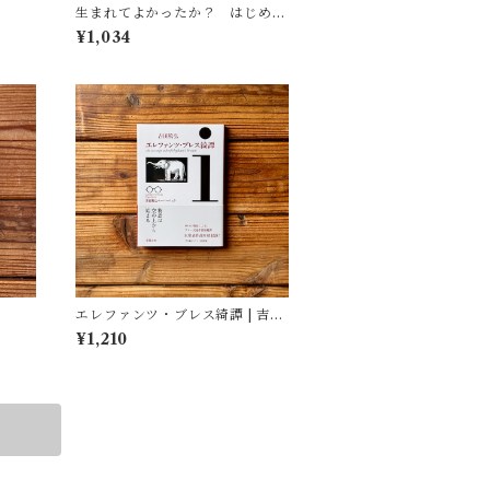
生まれてよかったか？ はじめて
の反出生主義 | 小島 和男
¥1,034
エレファンツ・ブレス綺譚 | 吉田
篤弘
¥1,210