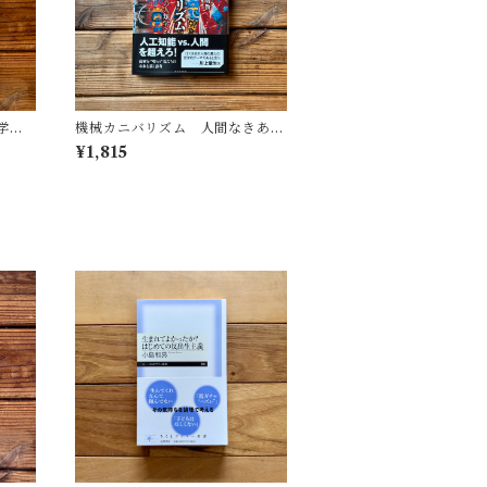
学
機械カニバリズム 人間なきあと
遺した
の人類学へ｜久保 明教
¥1,815
(監
・図