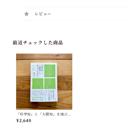
レビュー
最近チェックした商品
「科学知」と「人間知」を結びつ
けるために わたしの最終講義 | 池
¥2,640
内了