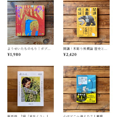
ようせいたちのもり｜ガブリ
開講！木彫り熊概論 歴史と文
エーレ・クリーマ, さとう なな
化を旅する | 北海道大学大学院
¥1,980
¥2,420
こ訳
文学院文化多様性論講座博物
館学研究室（編）
新百姓 2号「米をくう」 | 一
心はどこへ消えた？ | 東畑 開