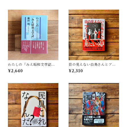
わたしの「みえ昭和文学誌」 |
目の見えない白鳥さんとアー
藤田 明
トを見にいく | 川内 有緒
¥2,640
¥2,310