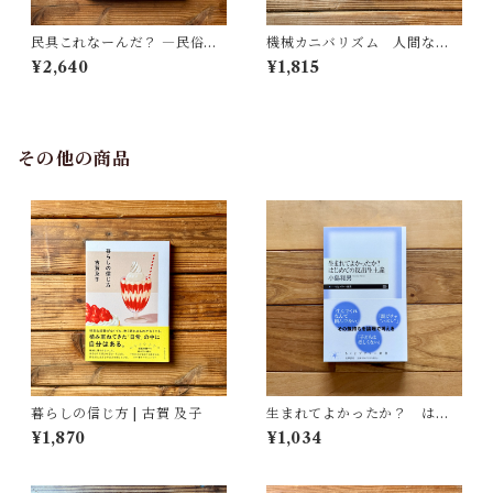
民具これなーんだ？ ―民俗学
機械カニバリズム 人間なき
者・宮本常一が美術大学に遺
あとの人類学へ｜久保 明教
¥2,640
¥1,815
した民具コレクション | 加藤幸
治(監修), 武蔵野美術大学 美術
館・図書館(編)
その他の商品
暮らしの信じ方 | 古賀 及子
生まれてよかったか？ はじ
めての反出生主義 | 小島 和男
¥1,870
¥1,034