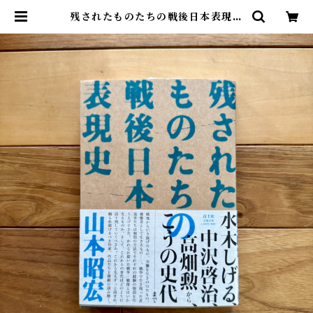
残されたものたちの戦後日本表現史
| 山本 昭宏 | 尾鷲市九鬼町 漁村の本
屋 トンガ坂文庫