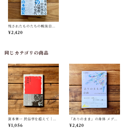
残されたものたちの戦後日本
表現史 | 山本 昭宏
¥2,420
同じカテゴリの商品
宮本常一 民俗学を超えて｜木
「ありのまま」の身体 メディ
村 哲也
アが描く私の見た目 | 藤嶋 陽
¥1,056
¥2,420
子(著)