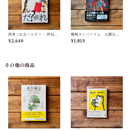
民具これなーんだ？ ―民俗学
機械カニバリズム 人間なき
者・宮本常一が美術大学に遺
あとの人類学へ｜久保 明教
¥2,640
¥1,815
した民具コレクション | 加藤幸
治(監修), 武蔵野美術大学 美術
館・図書館(編)
その他の商品