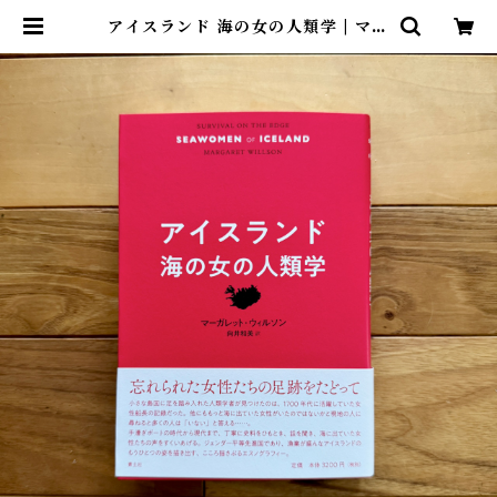
アイスランド 海の女の人類学 | マー
ガレット・ウィルソン, 向井和美
(訳) | 尾鷲市九鬼町 漁村の本屋 ト
ンガ坂文庫