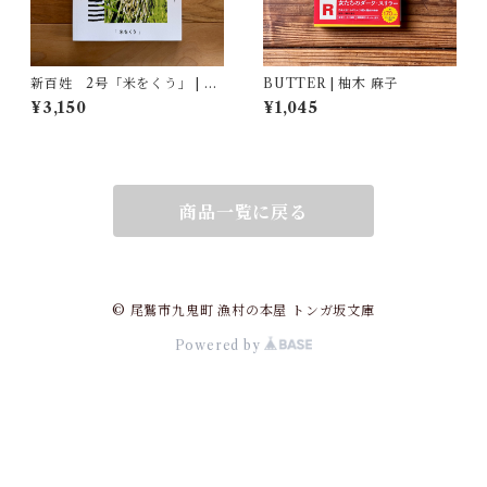
新百姓 2号「米をくう」 | 一
BUTTER | 柚木 麻子
般社団法人新百姓(編集)
¥3,150
¥1,045
商品一覧に戻る
© 尾鷲市九鬼町 漁村の本屋 トンガ坂文庫
Powered by