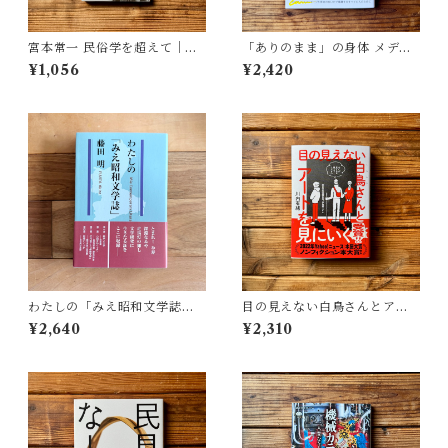
宮本常一 民俗学を超えて｜木
「ありのまま」の身体 メディ
村 哲也
アが描く私の見た目 | 藤嶋 陽
¥1,056
¥2,420
子(著)
わたしの「みえ昭和文学誌」 |
目の見えない白鳥さんとアー
藤田 明
トを見にいく | 川内 有緒
¥2,640
¥2,310