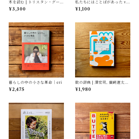
木を読む | トリスタン・グーリ
私たちにはことばがあった vo
ー
l.1〈政治と私〉 | 安達茉莉
¥3,300
¥1,100
子・小沼理・小指・関根愛・
丹治史彦・中岡祐介・ 西本千
尋・藤岡みなみ・矢部真太
暮らしの中の小さな革命｜eri
数の辞典 | 澤宏司, 廣﨑遼太朗
(イラスト)
¥2,475
¥1,980