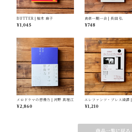
BUTTER | 柚木 麻子
食卓一期一会 | 長田 弘
¥1,045
¥748
メロドラマの想像力 | 河野 真理江
エレファンツ・ブレス綺譚 | 吉田
篤弘
¥2,860
¥1,210
商品一覧に戻る