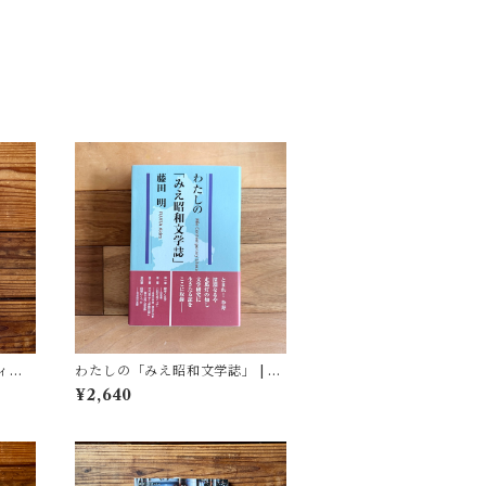
ィア
わたしの「みえ昭和文学誌」 | 藤
(著)
田 明
¥2,640