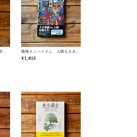
学
機械カニバリズム 人間なきあと
遺した
の人類学へ｜久保 明教
¥1,815
(監
・図