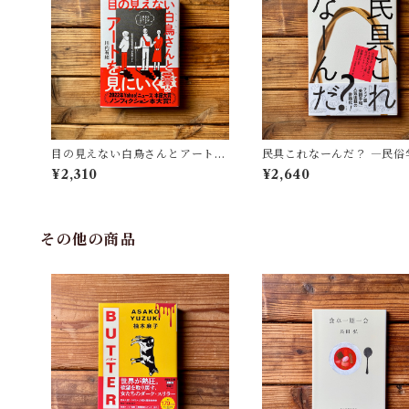
目の見えない白鳥さんとアートを
民具これなーんだ？ ―民俗
見にいく | 川内 有緒
者・宮本常一が美術大学に
¥2,310
¥2,640
民具コレクション | 加藤幸治
修), 武蔵野美術大学 美術館
書館(編)
その他の商品