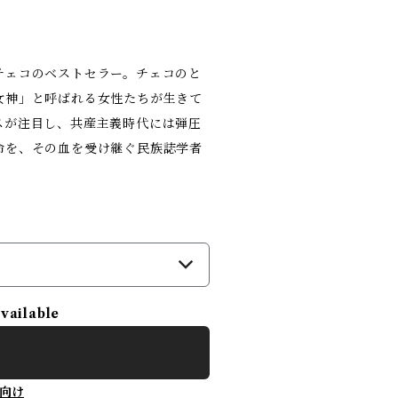
チェコのベストセラー。チェコのと
女神」と呼ばれる女性たちが生きて
スが注目し、共産主義時代には弾圧
命を、その血を受け継ぐ民族誌学者
）
available
向け