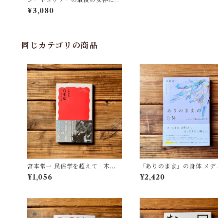
｜カテジナ・トゥチコヴァー, 阿
¥3,080
部 賢一(訳), 豊島 美波(訳)
同じカテゴリの商品
宮本常一 民俗学を超えて｜木村
「ありのまま」の身体 メデ
哲也
が描く私の見た目 | 藤嶋 陽子
¥1,056
¥2,420