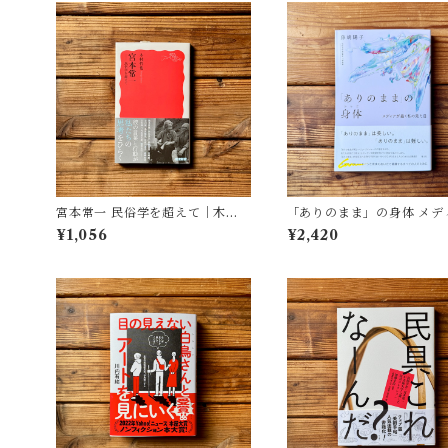
宮本常一 民俗学を超えて｜木村
「ありのまま」の身体 メデ
哲也
が描く私の見た目 | 藤嶋 陽子
¥1,056
¥2,420