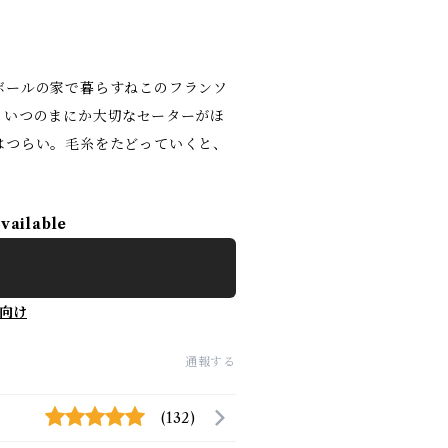
ボールの家で暮らすねこのフランソ
 いつのまにか大切なセーターがほ
はつらい。毛糸をたどっていくと、
available
向け
通報する
(132)