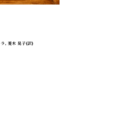
, 菱木 晃子(訳)