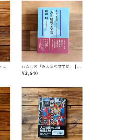
ィア
わたしの「みえ昭和文学誌」 | 藤
(著)
田 明
¥2,640