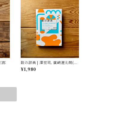
三郎
数の辞典 | 澤宏司, 廣﨑遼太朗(イ
ラスト)
¥1,980