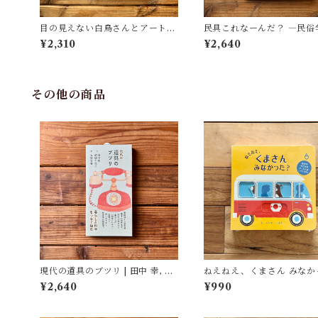
目の見えない白鳥さんとアートを
民具これなーんだ？ ―民俗
見にいく | 川内 有緒
者・宮本常一が美術大学に
¥2,310
¥2,640
民具コレクション | 加藤幸治
修), 武蔵野美術大学 美術館
書館(編)
その他の商品
現代の道具のブツリ | 田中 幸, 結
ねえねえ、くまさん みなか
城 千代子, 大塚 文香(絵)
た？ | リディア・ニコルズ(絵
¥2,640
¥990
みた かよこ(訳)