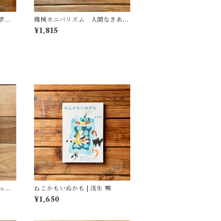
学
機械カニバリズム 人間なきあと
遺した
の人類学へ｜久保 明教
¥1,815
(監
・図
っ
ねこかもいぬかも | 浅生 鴨
),
¥1,650