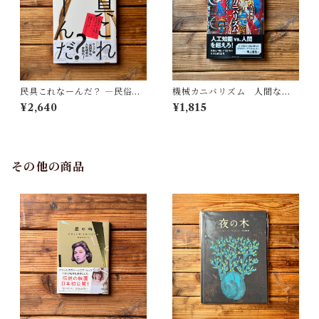
民具これなーんだ？ ―民俗学
機械カニバリズム 人間なき
者・宮本常一が美術大学に遺
あとの人類学へ｜久保 明教
¥2,640
¥1,815
した民具コレクション | 加藤幸
治(監修), 武蔵野美術大学 美術
館・図書館(編)
その他の商品