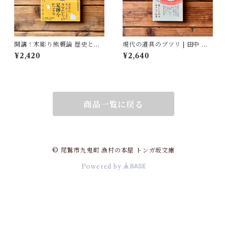
開講！木彫り熊概論 歴史と文
現代の道具のブツリ | 田中 幸,
化を旅する | 北海道大学大学院
結城 千代子, 大塚 文香(絵)
¥2,420
¥2,640
文学院文化多様性論講座博物
館学研究室（編）
商品一覧に戻る
© 尾鷲市九鬼町 漁村の本屋 トンガ坂文庫
Powered by