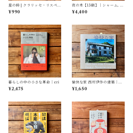
星の時 | クラリッセ・リスペク
夜の木【13刷】｜シャーム, バ
トル, 福嶋 伸洋(訳)
ーイー, ウルヴェーティ, 青木
¥990
¥4,400
恵都 訳
暮らしの中の小さな革命｜eri
愉快な家 西村伊作の建築｜黒
川 創, 藤森 照信, 坂倉 竹之助,
¥2,475
¥1,650
大竹 誠, 田中 修司