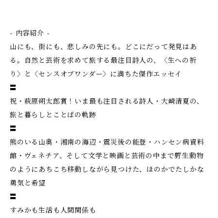
- 内容紹介 -
山にも、街にも、悲しみの先にも。どこにだって発見はあ
る。自然と芸術を求めて旅する最注目詩人の、〈生への祈
り〉と〈センスオブワンダー〉に満ちた傑作エッセイ
〓
祝・萩原朔太郎賞！いま最も注目される詩人・大崎清夏の、
旅と暮らしとことばの軌跡
〓
熊のいる山奥・湘南の海辺・震災後の能登・ハンセン病資料
館・ヴェネチア、そして文学と映画と芸術の中まで――野生動物
のようにあちこち移動しながら見つけた、ほのかでたしかな
勇気と希望
〓
すみかも生活も人間関係も