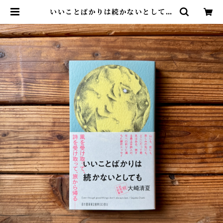
いいことばかりは続かないとしても
| 大崎 清夏 | 尾鷲市九鬼町 漁村の本
屋 トンガ坂文庫