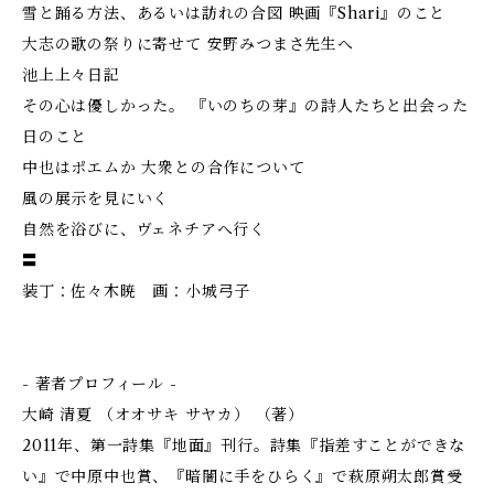
雪と踊る方法、あるいは訪れの合図 映画『Shari』のこと
大志の歌の祭りに寄せて 安野みつまさ先生へ
池上上々日記
その心は優しかった。 『いのちの芽』の詩人たちと出会った
日のこと
中也はポエムか 大衆との合作について
風の展示を見にいく
自然を浴びに、ヴェネチアへ行く
〓
装丁：佐々木暁 画：小城弓子
- 著者プロフィール -
大崎 清夏 （オオサキ サヤカ） （著）
2011年、第一詩集『地面』刊行。詩集『指差すことができな
い』で中原中也賞、『暗闇に手をひらく』で萩原朔太郎賞受