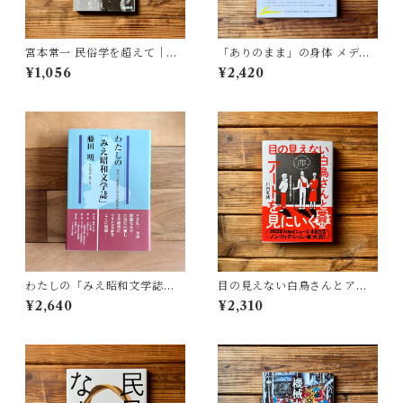
宮本常一 民俗学を超えて｜木
「ありのまま」の身体 メディ
村 哲也
アが描く私の見た目 | 藤嶋 陽
¥1,056
¥2,420
子(著)
わたしの「みえ昭和文学誌」 |
目の見えない白鳥さんとアー
藤田 明
トを見にいく | 川内 有緒
¥2,640
¥2,310