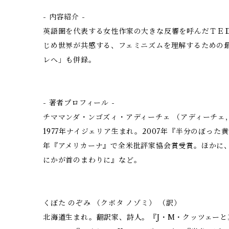
- 内容紹介 -
英語圏を代表する女性作家の大きな反響を呼んだＴＥ
じめ世界が共感する、フェミニズムを理解するための
レへ」も併録。
- 著者プロフィール -
チママンダ・ンゴズィ・アディーチェ （アディーチェ
1977年ナイジェリア生まれ。2007年『半分のぼった
年『アメリカーナ』で全米批評家協会賞受賞。ほかに
にかが首のまわりに』など。
くぼた のぞみ （クボタ ノゾミ） （訳）
北海道生まれ。翻訳家、詩人。『J・M・クッツェー