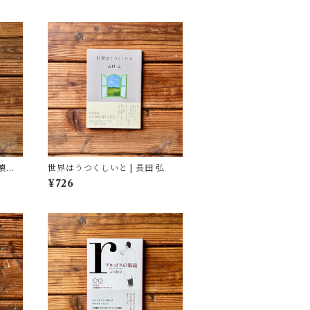
壊れ
世界はうつくしいと | 長田 弘
¥726