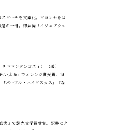
Ｄスピーチを文庫化。ビヨンセをは
最適の一冊。姉妹編「イジェアウェ
，チママンダンゴズィ） （著）
黄色い太陽』でオレンジ賞受賞。13
、『パープル・ハイビスカス』『な
と真実』で読売文学賞受賞。訳書にク