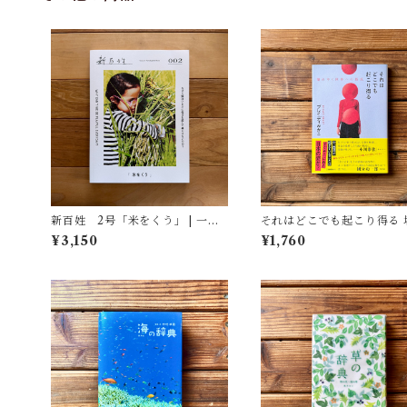
新百姓 2号「米をくう」 | 一般
それはどこでも起こり得る 
社団法人新百姓(編集)
ゆく世界への抵抗 | ブレイディ み
¥3,150
¥1,760
かこ