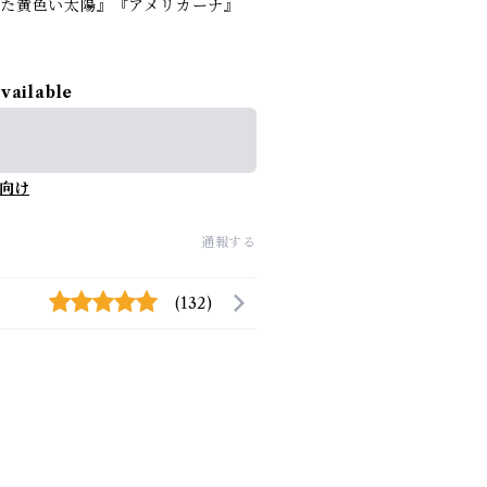
った黄色い太陽』『アメリカーナ』
available
向け
通報する
(132)