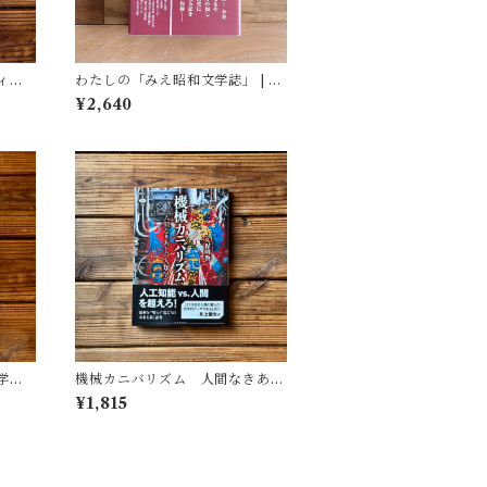
ィア
わたしの「みえ昭和文学誌」 | 藤
(著)
田 明
¥2,640
学
機械カニバリズム 人間なきあと
遺した
の人類学へ｜久保 明教
¥1,815
(監
・図