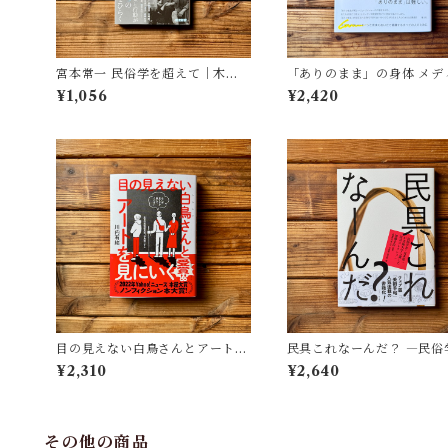
宮本常一 民俗学を超えて｜木村
「ありのまま」の身体 メデ
哲也
が描く私の見た目 | 藤嶋 陽子
¥1,056
¥2,420
目の見えない白鳥さんとアートを
民具これなーんだ？ ―民俗
見にいく | 川内 有緒
者・宮本常一が美術大学に
¥2,310
¥2,640
民具コレクション | 加藤幸治
修), 武蔵野美術大学 美術館
書館(編)
その他の商品