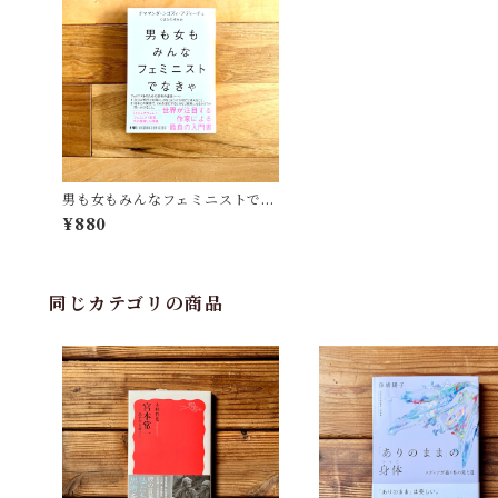
男も女もみんなフェミニストでな
きゃ | チママンダ・ンゴズィ・ア
¥880
ディーチェ(著), くぼた のぞみ
(訳)
同じカテゴリの商品