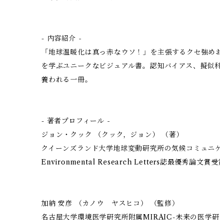
- 内容紹介 -
「地球温暖化は真っ赤なウソ！」を主張するクセ強め
を学ぶユニークなビジュアル書。認知バイアス、擬似
養われる一冊。
- 著者プロフィール -
ジョン・クック （クック，ジョン） （著）
クイーンズランド大学地球変動研究所の気候コミュニケ
Environmental Research Letters誌最優秀論文賞
加納 安彦 （カノウ ヤスヒコ） （監修）
名古屋大学環境医学研究所附属MIRAIC-未来の医学