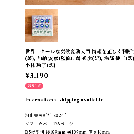
世界一クールな気候変動入門 情報を正しく判断す
(著), 加納 安彦(監修), 縣 秀彦(訳), 海部 健三(訳)
小林 玲子(訳)
¥3,190
残り1点
International shipping available
河出書房新社 2024年
ソフトカバー 176ページ
B5変型判 縦189mm 横189mm 厚さ16mm