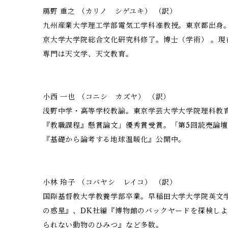
鴈野 重之 （カリノ シゲユキ） （訳）
九州産業大学理工学部電気工学科准教授。東京都出身
京大学大学院総合文化研究科修了。博士（学術） 。現
専門は天文学、天文教育。
小西 一也 （コニシ カズヤ） （訳）
浅野中学・高等学校教諭。東京学芸大学大学院理科教育
『教職課程』懸賞論文」優秀賞受賞。「第5回読売論
『基礎から論考する地球温暖化』公開中。
小林 玲子 （コバヤシ レイコ） （訳）
国際基督教大学教養学部卒業。早稲田大学大学院英文学
の惑星』、DK社編『博物館のバックヤードを探検しよ
られない動物のひみつ』など多数。