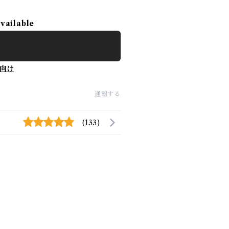
available
向け
通報する
(133)