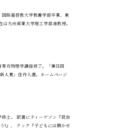
。国際基督教大学教養学部卒業、東
在は九州産業大学理工学部准教授。
専攻物理学講座修了。「第11回
壇新人賞」佳作入選。ホームページ
修士。 訳書にティーゲソン『昆虫
う!』、 クック『子どもには聞かせ