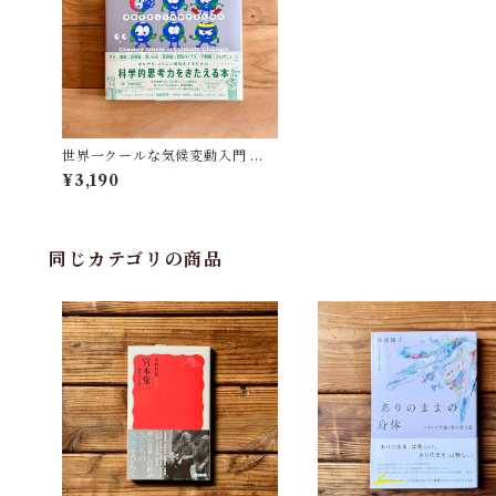
世界一クールな気候変動入門 情
報を正しく判断するために | ジョ
¥3,190
ン・クック(著), 加納 安彦(監修),
縣 秀彦(訳), 海部 健三(訳), 鴈野
重之(訳), 小西 一也(訳), 小林 玲
子(訳)
同じカテゴリの商品