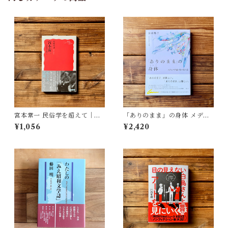
宮本常一 民俗学を超えて｜木
「ありのまま」の身体 メディ
村 哲也
アが描く私の見た目 | 藤嶋 陽
¥1,056
¥2,420
子(著)