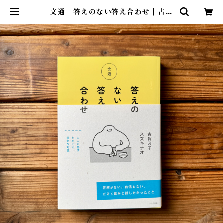
文通 答えのない答え合わせ | 古賀
及子, スズキナオ | 尾鷲市九鬼町 漁
村の本屋 トンガ坂文庫