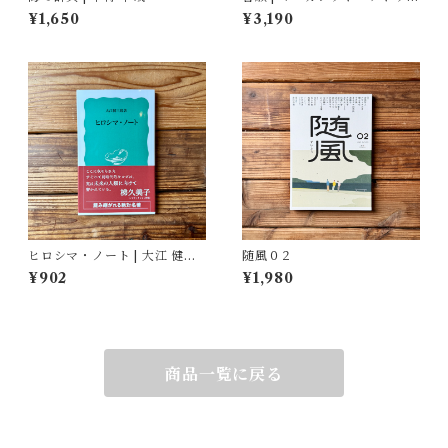
ド, 鴻巣 友季子(翻訳)
¥1,650
¥3,190
ヒロシマ・ノート | 大江 健三
随風０２
郎
¥902
¥1,980
商品一覧に戻る