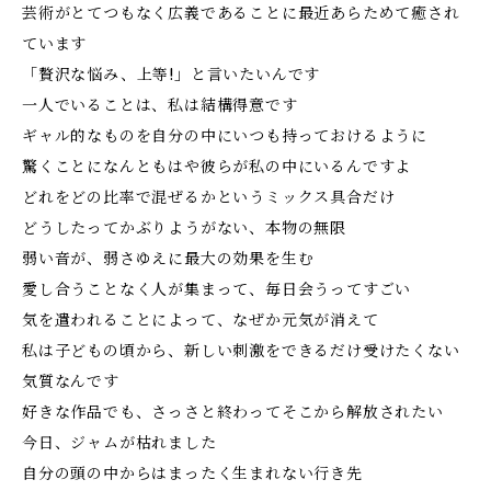
芸術がとてつもなく広義であることに最近あらためて癒され
ています
「贅沢な悩み、上等!」と言いたいんです
一人でいることは、私は結構得意です
ギャル的なものを自分の中にいつも持っておけるように
驚くことになんともはや彼らが私の中にいるんですよ
どれをどの比率で混ぜるかというミックス具合だけ
どうしたってかぶりようがない、本物の無限
弱い音が、弱さゆえに最大の効果を生む
愛し合うことなく人が集まって、毎日会うってすごい
気を遣われることによって、なぜか元気が消えて
私は子どもの頃から、新しい刺激をできるだけ受けたくない
気質なんです
好きな作品でも、さっさと終わってそこから解放されたい
今日、ジャムが枯れました
自分の頭の中からはまったく生まれない行き先