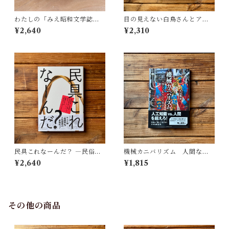
わたしの「みえ昭和文学誌」 |
目の見えない白鳥さんとアー
藤田 明
トを見にいく | 川内 有緒
¥2,640
¥2,310
民具これなーんだ？ ―民俗学
機械カニバリズム 人間なき
者・宮本常一が美術大学に遺
あとの人類学へ｜久保 明教
¥2,640
¥1,815
した民具コレクション | 加藤幸
治(監修), 武蔵野美術大学 美術
館・図書館(編)
その他の商品