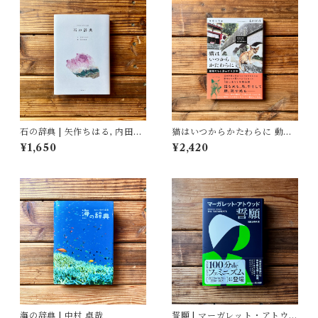
石の辞典 | 矢作ちはる, 内田有
猫はいつからかたわらに 動物
美 (イラスト)
たちと歩んだ１万年 | 太田 匡
¥1,650
¥2,420
彦
海の辞典 | 中村 卓哉
誓願 | マーガレット・アトウッ