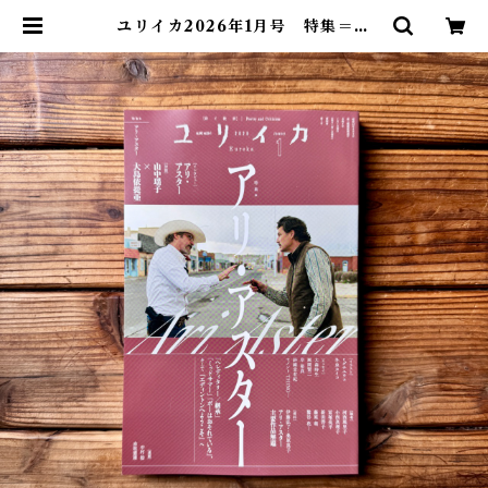
ユリイカ2026年1月号 特集＝ア
リ・アスター -『ヘレディタリー／
継承』『ミッドサマー』『ボーはお
それている』、そして『エディント
ンへようこそ』へ- | 尾鷲市九鬼町
漁村の本屋 トンガ坂文庫