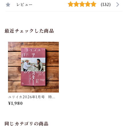
レビュー
(132)
最近チェックした商品
ユリイカ2026年1月号 特集
＝アリ・アスター -『ヘレディ
¥1,980
タリー／継承』『ミッドサマ
ー』『ボーはおそれてい
る』、そして『エディントン
へようこそ』へ-
同じカテゴリの商品