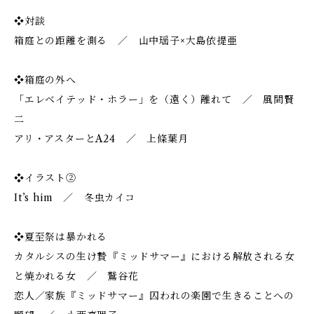
❖対談
箱庭との距離を測る ／ 山中瑶子×大島依提亜
❖箱庭の外へ
「エレベイテッド・ホラー」を（遠く）離れて ／ 風間賢
二
アリ・アスターとA24 ／ 上條葉月
❖イラスト②
It’s him ／ 冬虫カイコ
❖夏至祭は暴かれる
カタルシスの生け贄――『ミッドサマー』における解放される女
と焼かれる女 ／ 鷲谷花
恋人／家族『ミッドサマー』――囚われの楽園で生きることへの