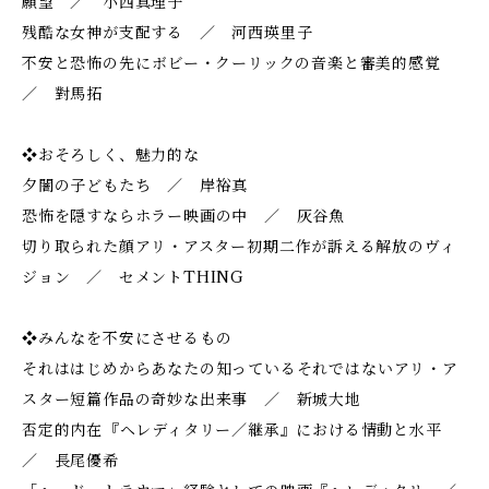
願望 ／ 小西真理子
残酷な女神が支配する ／ 河西瑛里子
不安と恐怖の先に――ボビー・クーリックの音楽と審美的感覚
／ 對馬拓
❖おそろしく、魅力的な
夕闇の子どもたち ／ 岸裕真
恐怖を隠すならホラー映画の中 ／ 灰谷魚
切り取られた顔――アリ・アスター初期二作が訴える解放のヴィ
ジョン ／ セメントTHING
❖みんなを不安にさせるもの
それははじめからあなたの知っているそれではない――アリ・ア
スター短篇作品の奇妙な出来事 ／ 新城大地
否定的内在――『ヘレディタリー／継承』における情動と水平
／ 長尾優希