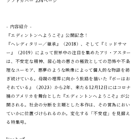
ソフトカバー 254ページ
- 内容紹介 -
『エディントンへようこそ』公開記念！
『ヘレディタリー／継承』（2018）、そして『ミッドサマ
ー』（2019）によって世界中の注目を集めたアリ・アスター
は、不安定な精神、居心地の悪さの極致としての恐怖や不条
理なユーモア、悪夢のような映像によって個人的な物語を紡
ぎ続けている。母親の埋葬に向かう旅路を描いた『ボーはお
それている』（2023）から2年、来たる12月12日にはコロナ
禍のアメリカを舞台とした『エディントンへようこそ』が公
開される。社会の分断を主題とした本作は、その営為におい
ていかに位置づけられるのか。変化する「不安症」を見据え
る特集号。