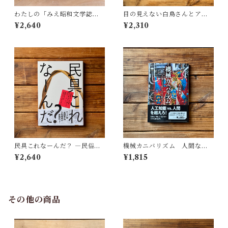
わたしの「みえ昭和文学誌」 |
目の見えない白鳥さんとアー
藤田 明
トを見にいく | 川内 有緒
¥2,640
¥2,310
民具これなーんだ？ ―民俗学
機械カニバリズム 人間なき
者・宮本常一が美術大学に遺
あとの人類学へ｜久保 明教
¥2,640
¥1,815
した民具コレクション | 加藤幸
治(監修), 武蔵野美術大学 美術
館・図書館(編)
その他の商品