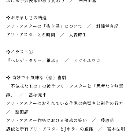
おける手芸表象の移り変わり ／ 石田由希
❖おぞましさの構造
アリ・アスターの「抜き感」について ／ 斜線堂有紀
アリ・アスターとの時間 ／ 大森時生
❖イラスト①
『ヘレディタリー／継承』 ／ ヒグチユウコ
❖ 奇妙で不気味な（悲）喜劇
「不気味なもの」の彼岸――アリ・アスターと「思考なき無意
識」 ／ 冨塚亮平
アリ・アスターはおそれている――作家の完璧さと制作の行方
／ 堅田諒
アリ・アスター作品における優越の笑い ／ 藤原萌
憑依と所有――アリ・アスターとJホラーの距離 ／ 宮本法明