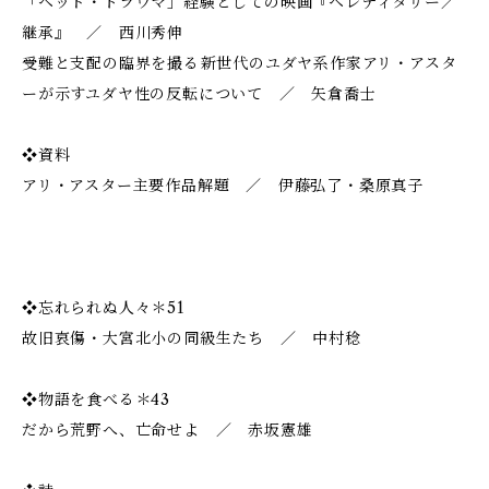
「ヘッド・トラウマ」経験としての映画『ヘレディタリー／
継承』 ／ 西川秀伸
受難と支配の臨界を撮る――新世代のユダヤ系作家アリ・アスタ
ーが示すユダヤ性の反転について ／ 矢倉喬士
❖資料
アリ・アスター主要作品解題 ／ 伊藤弘了・桑原真子
❖忘れられぬ人々＊51
故旧哀傷・大宮北小の同級生たち ／ 中村稔
❖物語を食べる＊43
だから荒野へ、亡命せよ ／ 赤坂憲雄