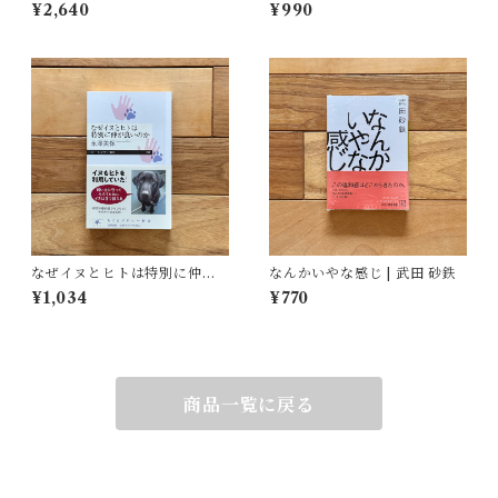
結城 千代子, 大塚 文香(絵)
守れるのか | 吉岡 乾
¥2,640
¥990
なぜイヌとヒトは特別に仲が
なんかいやな感じ | 武田 砂鉄
良いのか | 永澤 美保
¥1,034
¥770
商品一覧に戻る