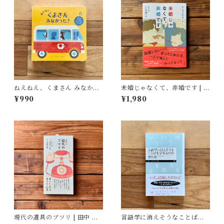
ねえねえ、くまさん みなかっ
未婚じゃなくて、非婚です | ホ
た？ | リディア・ニコルズ
ンサムピギョル, すんみ(翻訳),
¥990
¥1,980
(絵), みた かよこ(訳)
小山内園子(翻訳)
現代の道具のブツリ | 田中 幸,
言語学に消えそうなことばを