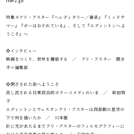
line2.gif
特集＊アリ・アスター――『ヘレディタリー／継承』『ミッドサ
マー』『ボーはおそれている』、そして『エディントンへよ
うこそ』へ
❖インタビュー
映画をつくり、世界を構築する ／ アリ・アスター 聞き
手＝編集部
❖閉ざされた街へようこそ
流し流される日常――政治的ホラーコメディのいま ／ 新田啓
子
エディントンとウェスタン――アリ・アスターは西部劇の星空の
下で何を描いたか ／ 川本徹
針に光があたるまで――アリ・アスターのフィルモグラフィーに