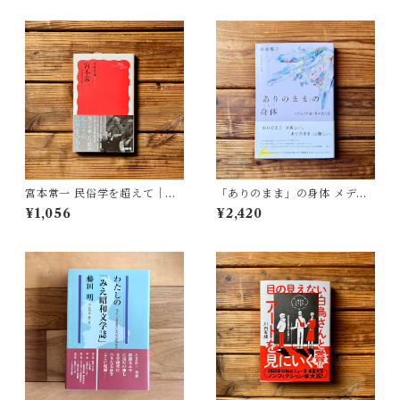
宮本常一 民俗学を超えて｜木
「ありのまま」の身体 メディ
村 哲也
アが描く私の見た目 | 藤嶋 陽
¥1,056
¥2,420
子(著)