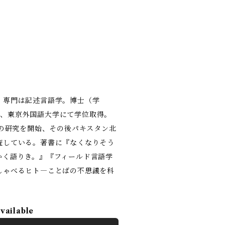
。専門は記述言語学。博士（学
９月、東京外国語大学にて学位取得。
語の研究を開始、その後パキスタン北
査している。著書に『なくなりそう
かく語りき。』『フィールド言語学
しゃべるヒト―ことばの不思議を科
available