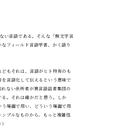
のない言語である。そんな「無文字言
いなフィールド言語学者、かく語り
れどもそれは、言語がヒト特有のも
謝を言語化して伝えるという意味で
知れない余所者が異言語話者集団の
する。それは確かだと思う。しか
いう場面で用い、どういう場面で用
シンプルなものから、もっと複雑怪
り）