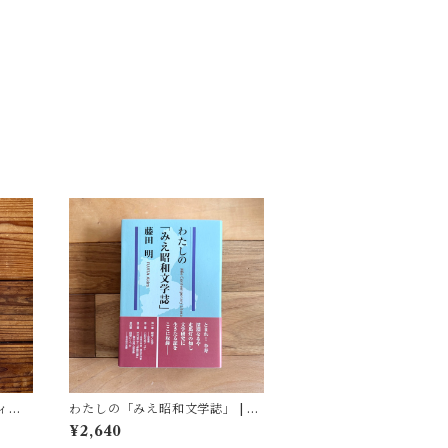
ィア
わたしの「みえ昭和文学誌」 | 藤
(著)
田 明
¥2,640