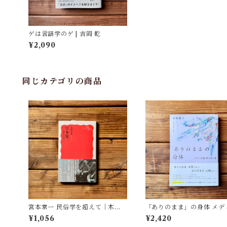
ゲは言語学のゲ | 吉岡 乾
¥2,090
同じカテゴリの商品
宮本常一 民俗学を超えて｜木村
「ありのまま」の身体 メデ
哲也
が描く私の見た目 | 藤嶋 陽子
¥1,056
¥2,420