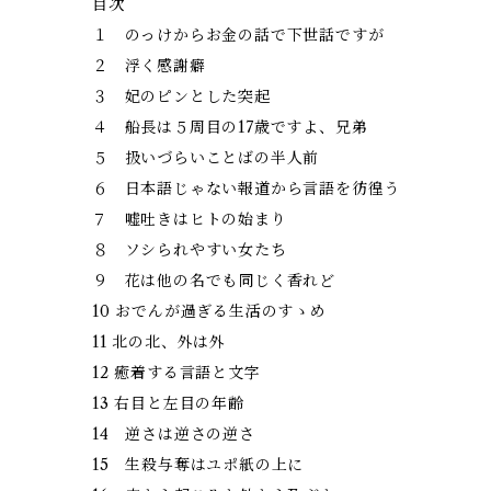
目次
１ のっけからお金の話で下世話ですが
２ 浮く感謝癖
３ 妃のピンとした突起
４ 船長は５周目の17歳ですよ、兄弟
５ 扱いづらいことばの半人前
６ 日本語じゃない報道から言語を彷徨う
７ 嘘吐きはヒトの始まり
８ ソシられやすい女たち
９ 花は他の名でも同じく香れど
10 おでんが過ぎる生活のすゝめ
11 北の北、外は外
12 癒着する言語と文字
13 右目と左目の年齢
14 逆さは逆さの逆さ
15 生殺与奪はユポ紙の上に