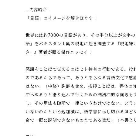
- 内容紹介 -
「言語」のイメージを解きほぐす！
世界には約7000の言語があり、その半分以上が文字
語」をパキスタン山奥の現地に赴き調査する『現地嫌
き。』著者が贈る傑作エッセイ！
感謝をことばで伝えるのはヒト特有の行動である。け
のであるからであって、ありとあらゆる言語文化で感
はない。（中略）謝辞も含め、挨拶ことばは、得体の
中へぬるりと滑り込んで行くための潤滑油的な働きも
し、その用法も随所で一律というわけではない。どう
いないのかという匙加減は、語学書に示し切れるほど
奇で一概に説明できないものまである筈だ。（本書よ