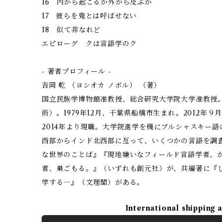
16 内から起こるか外から及ぶか
17 彼らを鬼とは呼ばせない
18 似て非なれど
エピローグ クは言語学のク
- 著者プロフィール -
吉岡 乾 （ヨシオカ ノボル） （著）
国立民族学博物館准教授、総合研究大学院大学准教授
術）。1979年12月、千葉県船橋市生まれ。2012年
2014年より現職。大学院進学を機にブルシャスキー
西部からインド北西部に亙って、いくつかの言語を調
な世界のことば』『現地嫌いなフィールド言語学者、
者、巣ごもる。』（いずれも創元社）が、共編著に『
学する―』（文理閣）がある。
International shipping 