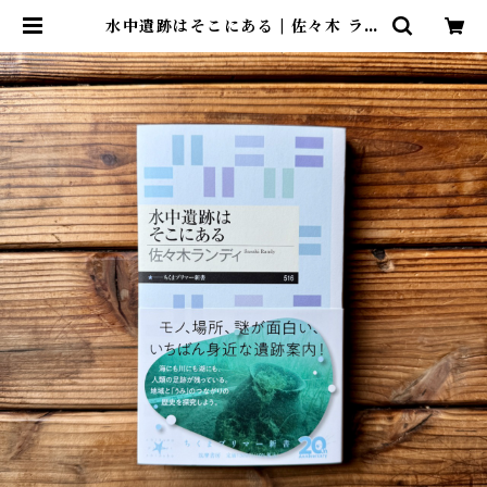
水中遺跡はそこにある | 佐々木 ラン
ディ | 尾鷲市九鬼町 漁村の本屋 ト
ンガ坂文庫