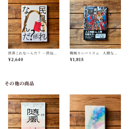
民具これなーんだ？ ―民俗学
機械カニバリズム 人間なき
者・宮本常一が美術大学に遺
あとの人類学へ｜久保 明教
¥2,640
¥1,815
した民具コレクション | 加藤幸
治(監修), 武蔵野美術大学 美術
館・図書館(編)
その他の商品