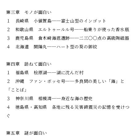
第三章 モノが面白い
１ 長崎県 小値賀島──富士山型のインゴット
２ 和歌山県 エルトゥールル号──船乗りが使った香水瓶
３ 鹿児島県 倉木崎海底遺跡──二三〇〇点の高級陶磁器
４ 北海道 開陽丸──ハート型の葵の御紋
第四章 訪ねて面白い
１ 福島県 桧原湖──湖に沈んだ村
２ 沖縄 ファン・ボッセ号──多良間の美しい「海」と
「ことば」
３ 神奈川県 相模湾──身近な海の歴史
４ 徳島県・高知県 各地に残る災害碑――震災の記憶を受けつ
ぐ
第五章 謎が面白い