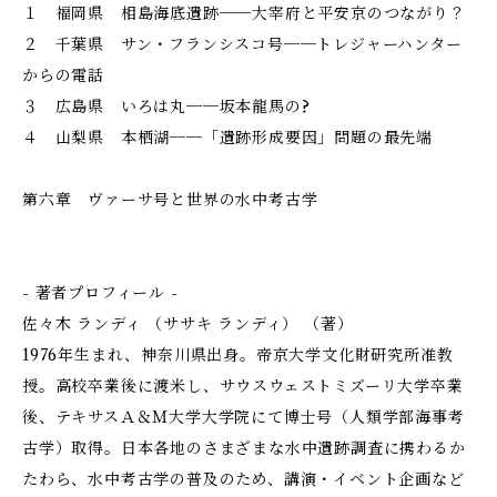
１ 福岡県 相島海底遺跡──大宰府と平安京のつながり？
２ 千葉県 サン・フランシスコ号──トレジャーハンター
からの電話
３ 広島県 いろは丸──坂本龍馬の?
４ 山梨県 本栖湖──「遺跡形成要因」問題の最先端
第六章 ヴァーサ号と世界の水中考古学
- 著者プロフィール -
佐々木 ランディ （ササキ ランディ） （著）
1976年生まれ、神奈川県出身。帝京大学文化財研究所准教
授。高校卒業後に渡米し、サウスウェストミズーリ大学卒業
後、テキサスＡ＆Ｍ大学大学院にて博士号（人類学部海事考
古学）取得。日本各地のさまざまな水中遺跡調査に携わるか
たわら、水中考古学の普及のため、講演・イベント企画など