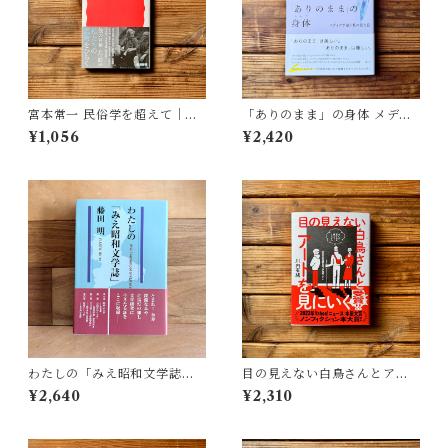
宮本常一 民俗学を超えて｜木
「ありのまま」の身体 メディ
村 哲也
アが描く私の見た目 | 藤嶋 陽
¥1,056
¥2,420
子(著)
わたしの「みえ昭和文学誌」 |
目の見えない白鳥さんとアー
藤田 明
トを見にいく | 川内 有緒
¥2,640
¥2,310