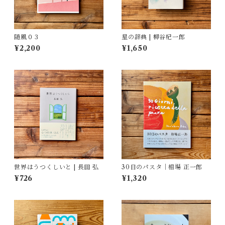
随風０３
星の辞典 | 柳谷杞一郎
¥2,200
¥1,650
世界はうつくしいと | 長田 弘
30日のパスタ｜相場 正一郎
¥726
¥1,320