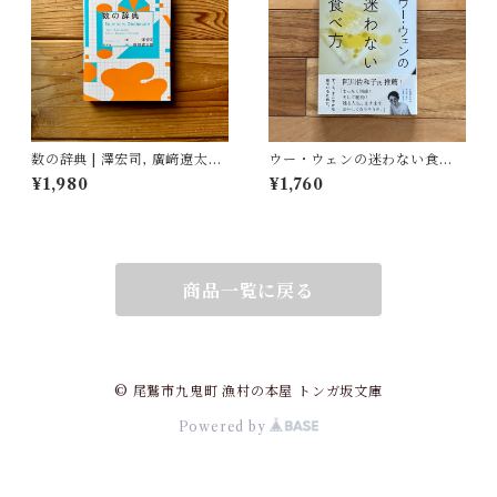
数の辞典 | 澤宏司, 廣﨑遼太朗
ウー・ウェンの迷わない食べ
(イラスト)
方 | ウー・ウェン
¥1,980
¥1,760
商品一覧に戻る
© 尾鷲市九鬼町 漁村の本屋 トンガ坂文庫
Powered by