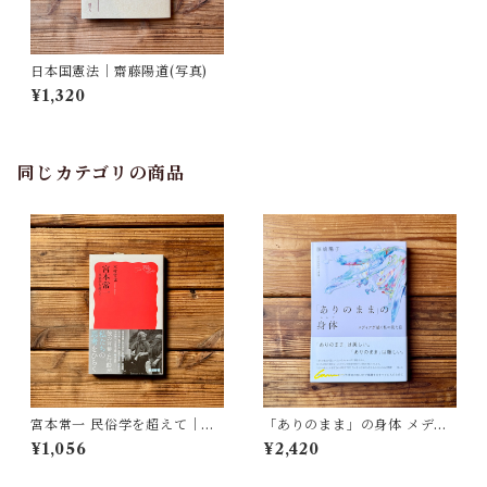
日本国憲法｜齋藤陽道(写真)
¥1,320
同じカテゴリの商品
宮本常一 民俗学を超えて｜木
「ありのまま」の身体 メディ
村 哲也
アが描く私の見た目 | 藤嶋 陽
¥1,056
¥2,420
子(著)