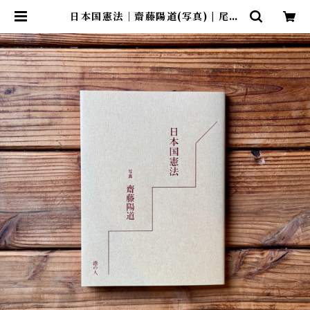
日本国憲法｜齋藤陽道(写真) | 尾鷲
市九鬼町 漁村の本屋 トンガ坂文庫