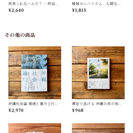
民具これなーんだ？ ―民俗学
機械カニバリズム 人間なき
者・宮本常一が美術大学に遺
あとの人類学へ｜久保 明教
¥2,640
¥1,815
した民具コレクション | 加藤幸
治(監修), 武蔵野美術大学 美術
館・図書館(編)
その他の商品
沖縄社会論 周縁と暴力 | 打越
裸足で逃げる 沖縄の夜の街の
正行, 石岡 丈昇(解説), 上原 健
少女たち | 上間 陽子
¥2,970
¥968
太郎(解説), 上間 陽子(解説),
岸 政彦(解説)