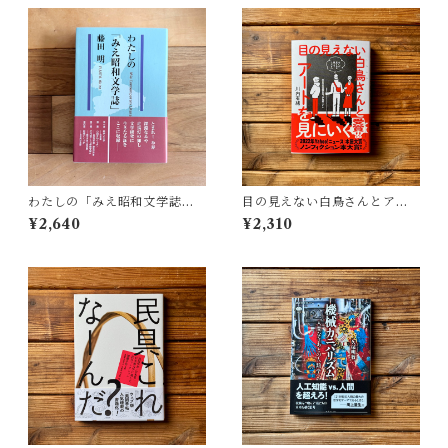
わたしの「みえ昭和文学誌」 |
目の見えない白鳥さんとアー
藤田 明
トを見にいく | 川内 有緒
¥2,640
¥2,310