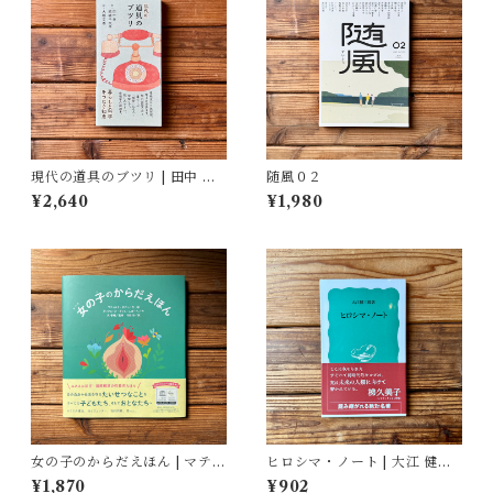
現代の道具のブツリ | 田中 幸,
随風０２
結城 千代子, 大塚 文香(絵)
¥2,640
¥1,980
女の子のからだえほん | マティ
ヒロシマ・ノート | 大江 健三
ルド・ボディ(著/文 | イラス
郎
¥1,870
¥902