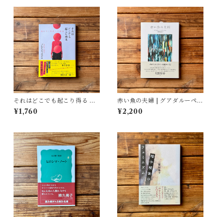
それはどこでも起こり得る 壊
赤い魚の夫婦 | グアダルーペ・
れゆく世界への抵抗 | ブレイデ
ネッテル, 宇野和美(訳)
¥1,760
¥2,200
ィ みかこ