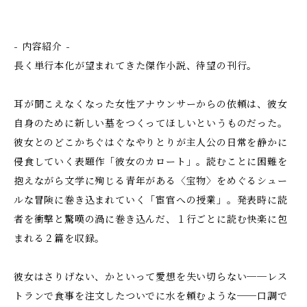
- 内容紹介 -
長く単行本化が望まれてきた傑作小説、待望の刊行。
耳が聞こえなくなった女性アナウンサーからの依頼は、彼女
自身のために新しい墓をつくってほしいというものだった。
彼女とのどこかちぐはぐなやりとりが主人公の日常を静かに
侵食していく表題作「彼女のカロート」。読むことに困難を
抱えながら文学に殉じる青年がある〈宝物〉をめぐるシュー
ルな冒険に巻き込まれていく「宦官への授業」。発表時に読
者を衝撃と驚嘆の渦に巻き込んだ、１行ごとに読む快楽に包
まれる２篇を収録。
彼女はさりげない、かといって愛想を失い切らない──レス
トランで食事を注文したついでに水を頼むような──口調で