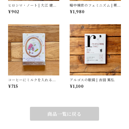
ヒロシマ・ノート | 大江 健三
暗中模索のフェミニズム | 栗田
郎
隆子
¥902
¥1,980
コーヒーにミルクを入れるよ
アルゴスの眼鏡 | 吉田 篤弘
うな愛 | くどう れいん
¥715
¥1,100
商品一覧に戻る