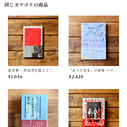
同じカテゴリの商品
宮本常一 民俗学を超えて｜木
「ありのまま」の身体 メディ
村 哲也
アが描く私の見た目 | 藤嶋 陽
¥1,056
¥2,420
子(著)