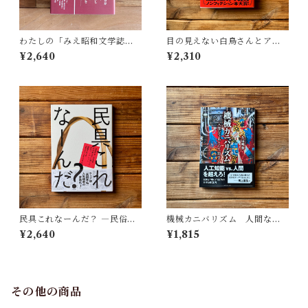
わたしの「みえ昭和文学誌」 |
目の見えない白鳥さんとアー
藤田 明
トを見にいく | 川内 有緒
¥2,640
¥2,310
民具これなーんだ？ ―民俗学
機械カニバリズム 人間なき
者・宮本常一が美術大学に遺
あとの人類学へ｜久保 明教
¥2,640
¥1,815
した民具コレクション | 加藤幸
治(監修), 武蔵野美術大学 美術
館・図書館(編)
その他の商品