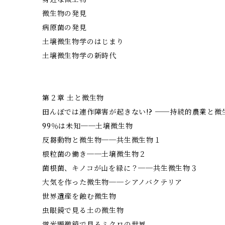
微生物の発見
病原菌の発見
土壌微生物学のはじまり
土壌微生物学の新時代
第２章 土と微生物
田んぼでは連作障害が起きない!? ──持続的農業と微
99％は未知──土壌微生物
反芻動物と微生物──共生微生物１
根粒菌の働き──土壌微生物２
菌根菌、キノコが山を緑に？──共生微生物３
大気を作った微生物──シアノバクテリア
世界遺産を蝕む微生物
虫眼鏡で見る土の微生物
蛍光顕微鏡で見るミクロの世界