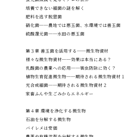
培養できない細菌の謎を解く
肥料を逃す脱窒菌
硝化菌──農地では悪玉菌、水環境では善玉菌
硫酸還元菌──水田の悪玉菌
第３章 善玉菌を活用する──微生物資材
様々な微生物資材──効果は本当にある？
乳酸菌の農業への応用──害虫防除に効く？
植物生育促進微生物──期待される微生物資材１
光合成細菌──期待される微生物資材２
家畜ふんや生ごみからエネルギー
第４章 環境を浄化する微生物
石油を分解する微生物
バイレメは安価
農薬や有機溶剤を分解する微生物