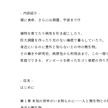
- 内容紹介 -
畑に食卓、さらには洞窟、宇宙まで!?
植物を育てたり病気を引き起こしたり、
巨大洞窟を作ったり光のない海底で暮らしていたり。
身近にいるのに意外と知らない土の中の微生物。
その働きや研究史、病原性から利用法まで、この一冊
家庭でできる、ダンボールを使った生ゴミ堆肥の作り
- 目次 -
はじめに
第１章 未知の世界がいま明らかに──人と微生物との
身近な微生物