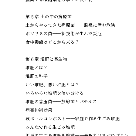
第５章 土の中の病原菌
土からやってきた病原菌──温泉に潜む危険
ボツリヌス菌──新技術が生んだ災厄
食中毒菌はどこから来る？
第６章 堆肥と微生物
堆肥とは？
堆肥の科学
いい堆肥、悪い堆肥とは？
いろいろな堆肥を使い分ける
堆肥の善玉菌──放線菌とバチルス
病害抑制効果
段ボールコンポスト──家庭で作る生ごみ堆肥
みんなで作る生ごみ堆肥
地域の生ごみ堆肥化施設──先駆者はちがめプラン