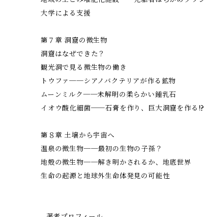
大学による支援
第７章 洞窟の微生物
洞窟はなぜできた？
観光洞で見る微生物の働き
トウファ──シアノバクテリアが作る鉱物
ムーンミルク──未解明の柔らかい鍾乳石
イオウ酸化細菌──石膏を作り、巨大洞窟を作る!?
第８章 土壌から宇宙へ
温泉の微生物──最初の生物の子孫？
地殻の微生物──解き明かされるか、地底世界
生命の起源と地球外生命体発見の可能性
- 著者プロフィール -