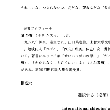
うれしいな、つまらないな、変だな、死ぬんだな（考
- 著者プロフィール -
堀 静香 （ホリ シズカ） （著）
一九八九年神奈川県生まれ。山口県在住。上智大学文
ト。短歌同人「かばん」「西瓜」所属。私立中高一貫
いる。著書にエッセイ集『せいいっぱいの悪口』『が
房）、『わからなくても近くにいてよ』（大和書房）
がある。第50回現代歌人集会賞受賞。
梱包材
選択する（必須
International shipping 