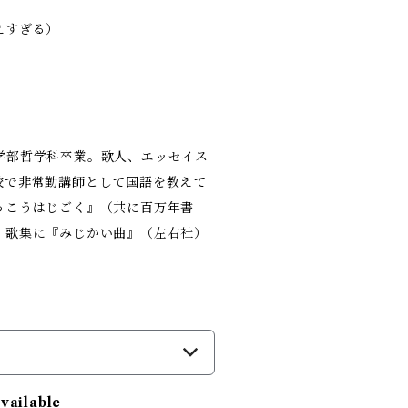
えすぎる）
学部哲学科卒業。歌人、エッセイス
校で非常勤講師として国語を教えて
っこうはじごく』（共に百万年書
、歌集に『みじかい曲』（左右社）
）
available