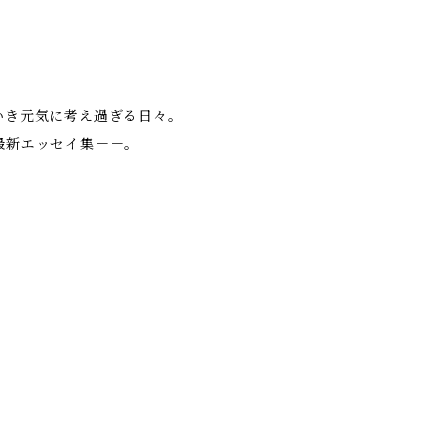
いき元気に考え過ぎる日々。
最新エッセイ集－－。