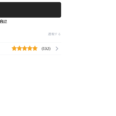
向け
通報する
(132)