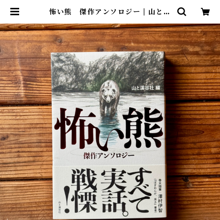
怖い熊 傑作アンソロジー | 山と渓
谷社（編） | 尾鷲市九鬼町 漁村の本
屋 トンガ坂文庫