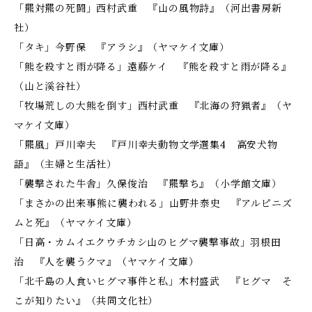
「羆対羆の死闘」西村武重 『山の風物詩』（河出書房新
社）
「タキ」今野保 『アラシ』（ヤマケイ文庫）
「熊を殺すと雨が降る」遠藤ケイ 『熊を殺すと雨が降る』
（山と溪谷社）
「牧場荒しの大熊を倒す」西村武重 『北海の狩猟者』（ヤ
マケイ文庫）
「羆風」戸川幸夫 『戸川幸夫動物文学選集4 高安犬物
語』（主婦と生活社）
「襲撃された牛舎」久保俊治 『羆撃ち』（小学館文庫）
「まさかの出来事――熊に襲われる」山野井泰史 『アルピニズ
ムと死』（ヤマケイ文庫）
「日高・カムイエクウチカシ山のヒグマ襲撃事故」羽根田
治 『人を襲うクマ』（ヤマケイ文庫）
「北千島の人食いヒグマ事件と私」木村盛武 『ヒグマ そ
こが知りたい』（共同文化社）