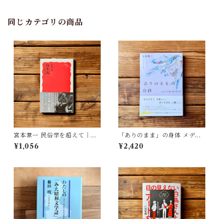
同じカテゴリの商品
宮本常一 民俗学を超えて｜木
「ありのまま」の身体 メディ
村 哲也
アが描く私の見た目 | 藤嶋 陽
¥1,056
¥2,420
子(著)