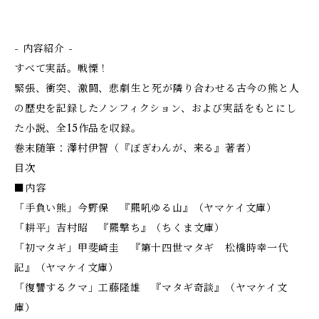
- 内容紹介 -
すべて実話。戦慄！
緊張、衝突、激闘、悲劇――生と死が隣り合わせる古今の熊と人
の歴史を記録したノンフィクション、および実話をもとにし
た小説、全15作品を収録。
巻末随筆：澤村伊智（『ぼぎわんが、来る』著者）
目次
■内容
「手負い熊」今野保 『羆吼ゆる山』（ヤマケイ文庫）
「耕平」吉村昭 『羆撃ち』（ちくま文庫）
「初マタギ」甲斐崎圭 『第十四世マタギ 松橋時幸一代
記』（ヤマケイ文庫）
「復讐するクマ」工藤隆雄 『マタギ奇談』（ヤマケイ文
庫）