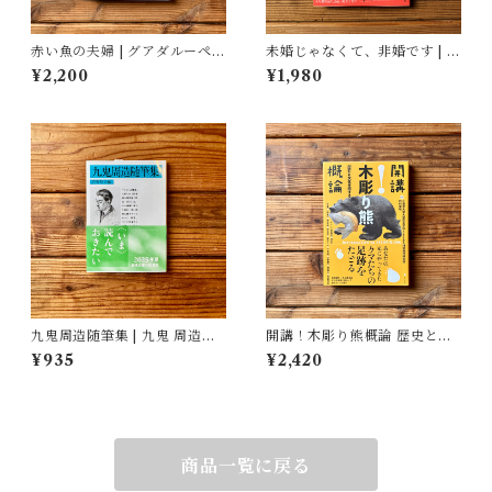
赤い魚の夫婦 | グアダルーペ・
未婚じゃなくて、非婚です | ホ
ネッテル, 宇野和美(訳)
ンサムピギョル, すんみ(翻訳),
¥2,200
¥1,980
小山内園子(翻訳)
九鬼周造随筆集 | 九鬼 周造
開講！木彫り熊概論 歴史と文
(著), 菅野 昭正(編)
化を旅する | 北海道大学大学院
¥935
¥2,420
文学院文化多様性論講座博物
館学研究室（編）
商品一覧に戻る