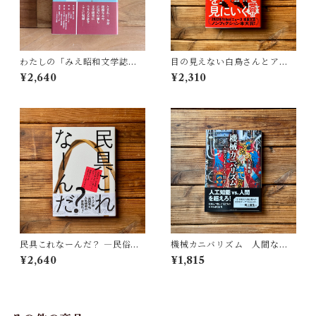
わたしの「みえ昭和文学誌」 |
目の見えない白鳥さんとアー
藤田 明
トを見にいく | 川内 有緒
¥2,640
¥2,310
民具これなーんだ？ ―民俗学
機械カニバリズム 人間なき
者・宮本常一が美術大学に遺
あとの人類学へ｜久保 明教
¥2,640
¥1,815
した民具コレクション | 加藤幸
治(監修), 武蔵野美術大学 美術
館・図書館(編)