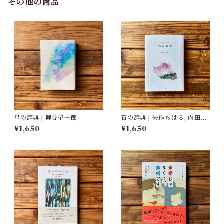
その他の商品
星の辞典 | 柳谷杞一郎
石の辞典 | 矢作ちはる, 内田有
美 (イラスト)
¥1,650
¥1,650