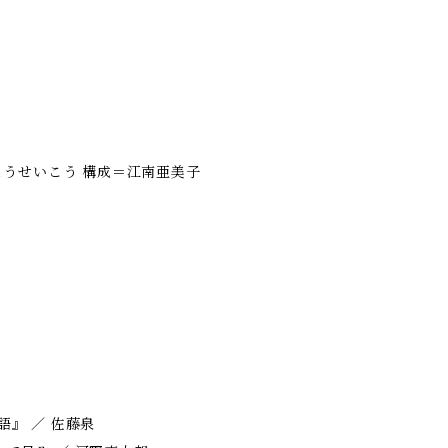
とうせいこう 構成＝江南亜美子
語』 ／ 佐藤泉