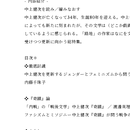
- 内容紹介 -
中上健次を読み／編みなおす
中上健次が亡くなって34年、生誕80年を迎える。中
によっても新たに刻まれたが、その文学は（どこか戯
しているように感じられる。「路地」の作家はなにを
受けつつ更新に向かう総特集。
目次＊
❖徹底討議
中上健次を更新する――ジェンダーとフェミニズムから問
内藤千珠子
❖『奇蹟』論
「内戦」の「戦後文学」――中上健次『奇蹟』 ／ 渡邊英
ファシズムとミソジニー――中上健次『奇蹟』が問う戦争