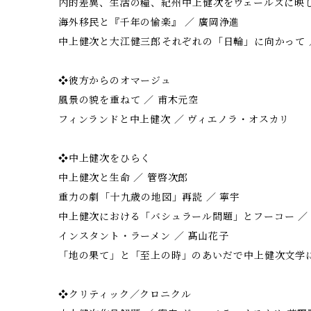
内的差異、生活の糧、紀州――中上健次をウェールズに映
海外移民と『千年の愉楽』 ／ 廣岡浄進
中上健次と大江健三郎――それぞれの「日輪」に向かって 
❖彼方からのオマージュ
風景の貌を重ねて ／ 甫木元空
フィンランドと中上健次 ／ ヴィエノラ・オスカリ
❖中上健次をひらく
中上健次と生命 ／ 管啓次郎
重力の劇――「十九歳の地図」再読 ／ 寧宇
中上健次における「バシュラール問題」とフーコー ／
インスタント・ラーメン ／ 髙山花子
「地の果て」と「至上の時」のあいだで――中上健次文学
❖クリティック／クロニクル