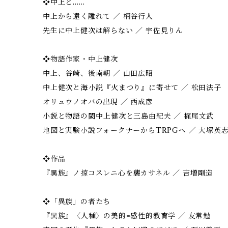
❖中上と……
中上から遠く離れて ／ 柄谷行人
先生に中上健次は解らない ／ 宇佐見りん
❖物語作家・中上健次
中上、谷崎、後南朝 ／ 山田広昭
中上健次と海――小説『火まつり』に寄せて ／ 松田法子
オリュウノオバの出現 ／ 西成彦
小説と物語の閾――中上健次と三島由紀夫 ／ 梶尾文武
地図と実験小説――フォークナーからTRPGへ ／ 大塚英
❖作品
『異族』ノ掠コスレニ心を襲カサネル ／ 吉増剛造
❖「異族」の者たち
『異族』――〈人種〉の美的=感性的教育学 ／ 友常勉