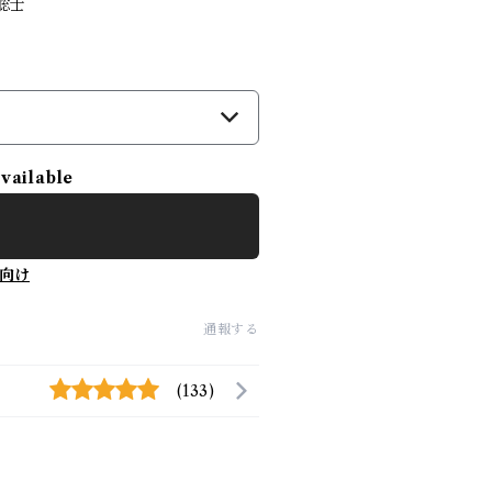
聡士
）
available
向け
通報する
(133)