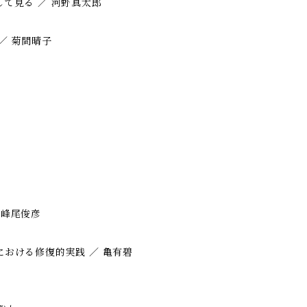
して見る ／ 河野真太郎
／ 菊間晴子
 峰尾俊彦
における修復的実践 ／ 亀有碧