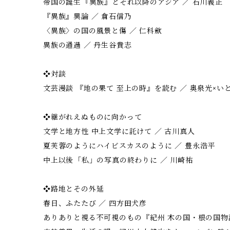
帝国の誕生――『異族』とそれ以降のアジア ／ 石川義正
『異族』異論 ／ 倉石信乃
〈異族〉の国の風景と傷 ／ 仁科歛
異族の通過 ／ 丹生谷貴志
❖対談
文芸漫談 『地の果て 至上の時』を読む ／ 奥泉光×い
❖継がれえぬものに向かって
文学と地方性 中上文学に託けて ／ 古川真人
夏芙蓉のようにハイビスカスのように ／ 豊永浩平
中上以後――「私」の写真の終わりに ／ 川崎祐
❖路地とその外延
春日、ふたたび ／ 四方田犬彦
ありありと視る不可視のもの――『紀州 木の国・根の国物