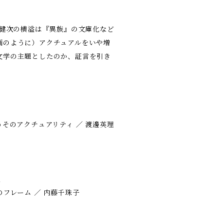
上健次の横溢は『異族』の文庫化など
画のように）アクチュアルをいや増
文学の主題としたのか、証言を引き
うそのアクチュアリティ ／ 渡邊英理
理
のフレーム ／ 内藤千珠子