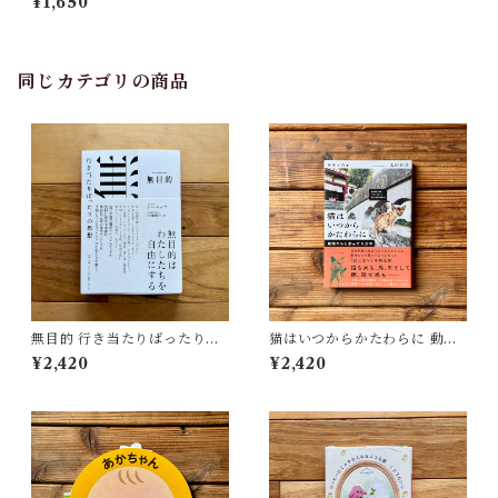
¥1,650
同じカテゴリの商品
無目的 行き当たりばったりの
猫はいつからかたわらに 動物
思想 | トム・ルッツ, 田畑暁生
たちと歩んだ１万年 | 太田 匡
¥2,420
¥2,420
(訳)
彦