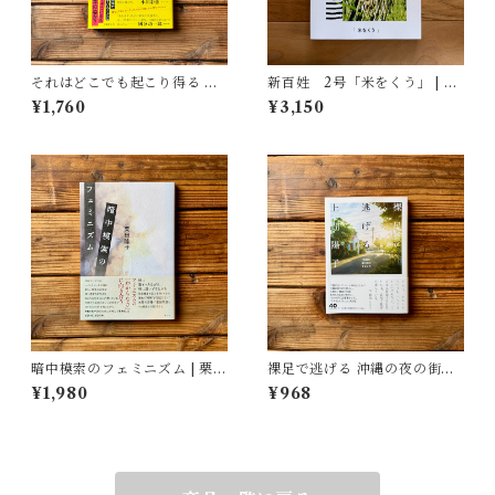
それはどこでも起こり得る 壊
新百姓 2号「米をくう」 | 一
れゆく世界への抵抗 | ブレイデ
般社団法人新百姓(編集)
¥1,760
¥3,150
ィ みかこ
暗中模索のフェミニズム | 栗田
裸足で逃げる 沖縄の夜の街の
隆子
少女たち | 上間 陽子
¥1,980
¥968