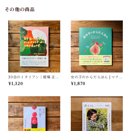
その他の商品
30日のイタリアン｜相場 正一
女の子のからだえほん | マティ
郎
ルド・ボディ(著/文 | イラス
¥1,320
¥1,870
ト), ティフェーヌ・ディユー
ムガール(著/文), 艮香織(監修),
河野彩(翻訳)