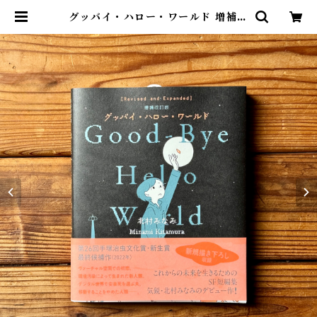
グッバイ・ハロー・ワールド 増補改
訂版 | 北村みなみ | 尾鷲市九鬼町 漁
村の本屋 トンガ坂文庫