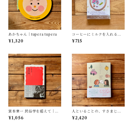
あかちゃん｜tupera tupera
コーヒーにミルクを入れるよ
うな愛 | くどう れいん
¥1,320
¥715
宮本常一 民俗学を超えて｜木
人といることの、すさまじさ
村 哲也
とすばらしさ | きくち ゆみこ
¥1,056
¥2,420