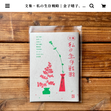
文集・私の生存戦略 | 金子晴子、友
田とん、玉田正、柏井優佳、関根
愛、河波雄大、そいそい、あおきま
み、石垣慧 | 尾鷲市九鬼町 漁村の本
屋 トンガ坂文庫