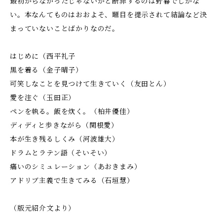
最初からなかったじゃないかと断罪するのは野暮でしかな
い。本なんてものはおおよそ、題目を提示されて結論など決
まっていないことばかりなのだ。
はじめに（西平礼子
黒を着る（金子晴子）
可笑しなことを見つけて生きていく（友田とん）
愛を注ぐ（玉田正）
ペンを執る。飯を炊く。（柏井優佳）
ディディと歩きながら（関根愛）
本が生き残るしくみ（河波雄大）
ドラムとラテン語（そいそい）
痛いのシミュレーション（あおきまみ）
アドリブ主義で生きてみる（石垣慧）
（版元紹介文より）