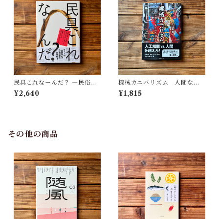
民具これなーんだ？ ―民俗学
機械カニバリズム 人間なき
者・宮本常一が美術大学に遺
あとの人類学へ｜久保 明教
¥2,640
¥1,815
した民具コレクション | 加藤幸
治(監修), 武蔵野美術大学 美術
館・図書館(編)
その他の商品