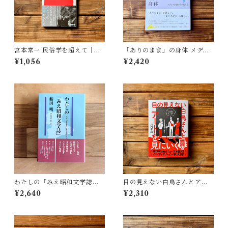
宮本常一 民俗学を超えて｜木
「ありのまま」の身体 メディ
村 哲也
アが描く私の見た目 | 藤嶋 陽
¥1,056
¥2,420
子(著)
わたしの「みえ昭和文学誌」 |
目の見えない白鳥さんとアー
藤田 明
トを見にいく | 川内 有緒
¥2,640
¥2,310