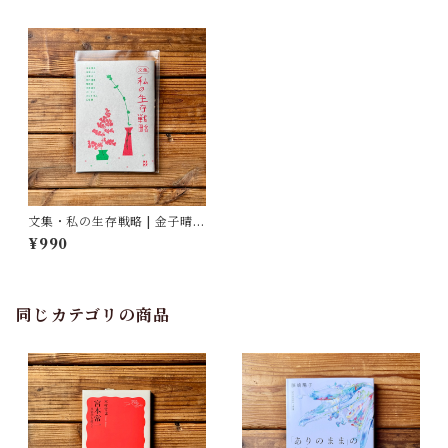
文集・私の生存戦略 | 金子晴
子、友田とん、玉田正、柏井
¥990
優佳、関根愛、河波雄大、そ
いそい、あおきまみ、石垣慧
同じカテゴリの商品