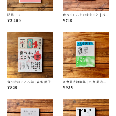
随風０３
食べごしらえおままごと | 石牟
礼 道子
¥2,200
¥748
傷つきのこころ学 | 宮地 尚子
九鬼周造随筆集 | 九鬼 周造
(著), 菅野 昭正(編)
¥825
¥935