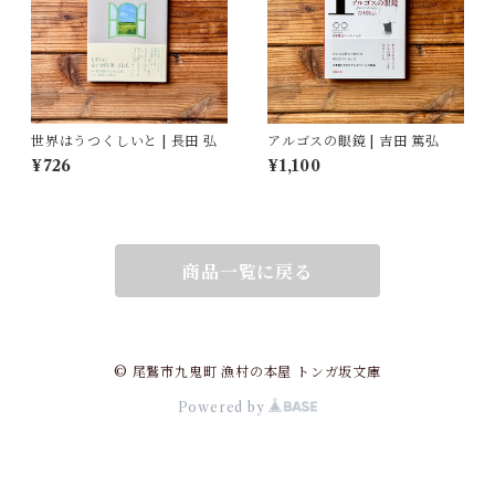
世界はうつくしいと | 長田 弘
アルゴスの眼鏡 | 吉田 篤弘
¥726
¥1,100
商品一覧に戻る
© 尾鷲市九鬼町 漁村の本屋 トンガ坂文庫
Powered by