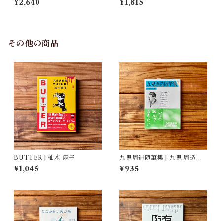
¥2,640
¥1,815
した民具コレクション | 加藤幸
治(監修), 武蔵野美術大学 美術
館・図書館(編)
その他の商品
BUTTER | 柚木 麻子
九鬼周造随筆集 | 九鬼 周造
(著), 菅野 昭正(編)
¥1,045
¥935