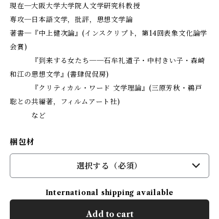
現在─大阪大学大学院人文学研究科教授
専攻─日本語文学，批評，思想文学論
著書─『中上健次論』(インスクリプト，第14回表象文化論学
会賞)
『到来する女たち──石牟礼道子・中村きい子・森崎
和江の思想文学』(書肆侃侃房)
『クリティカル・ワード 文学理論』(三原芳秋・鵜戸
聡との共編著，フィルムアート社)
など
梱包材
選択する（必須）
International shipping available
Add to cart