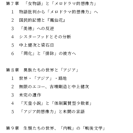
第７章 「女物語」と「メロドラマ的想像力」
１ 物語批判から「メロドラマ的想像力」へ
２ 国民的記憶と『鳳仙花』
３ 「美徳」への反逆
４ シスターフッドとその分断
５ 中上健次と梁石日
６ 「同化」と「排除」の彼方へ
第８章 異族たちの世界と「アジア」
１ 世界・「アジア」・路地
２ 無限のエコー、吉増剛造と中上健次
３ 未完の遺作
４ 「天皇小説」と「体制翼賛型少数者」
５ 「アジア的想像力」と未聞の言語
第９章 生類たちの世界、「内戦」の「戦後文学」