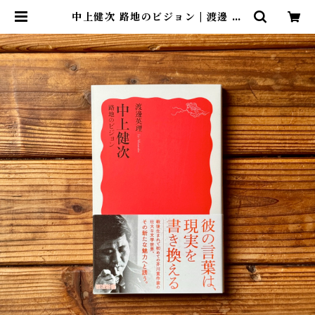
中上健次 路地のビジョン | 渡邊 英
理 | 尾鷲市九鬼町 漁村の本屋 トン
ガ坂文庫