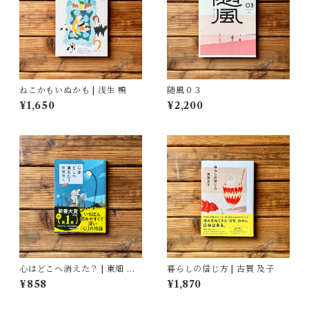
ねこかもいぬかも | 浅生 鴨
随風０３
¥1,650
¥2,200
心はどこへ消えた？ | 東畑 開
暮らしの信じ方 | 古賀 及子
人
¥858
¥1,870