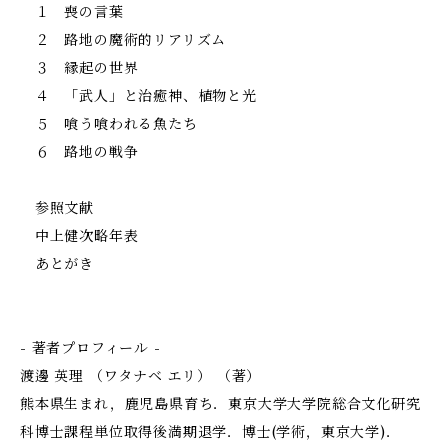
１ 喪の言葉
２ 路地の魔術的リアリズム
３ 縁起の世界
４ 「武人」と治癒神、植物と光
５ 喰う喰われる魚たち
６ 路地の戦争
参照文献
中上健次略年表
あとがき
- 著者プロフィール -
渡邊 英理 （ワタナベ エリ） （著）
熊本県生まれ，鹿児島県育ち．東京大学大学院総合文化研究
科博士課程単位取得後満期退学．博士(学術，東京大学)．