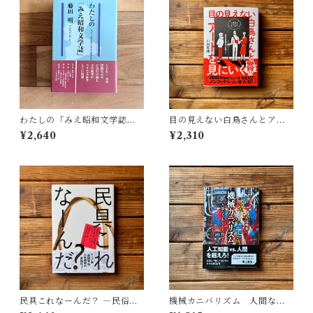
わたしの「みえ昭和文学誌」 |
目の見えない白鳥さんとアー
藤田 明
トを見にいく | 川内 有緒
¥2,640
¥2,310
民具これなーんだ？ ―民俗学
機械カニバリズム 人間なき
者・宮本常一が美術大学に遺
あとの人類学へ｜久保 明教