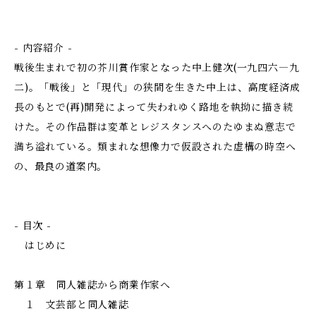
- 内容紹介 -
戦後生まれで初の芥川賞作家となった中上健次(一九四六―九
二)。「戦後」と「現代」の狭間を生きた中上は、高度経済成
長のもとで(再)開発によって失われゆく路地を執拗に描き続
けた。その作品群は変革とレジスタンスへのたゆまぬ意志で
満ち溢れている。類まれな想像力で仮設された虚構の時空へ
の、最良の道案内。
- 目次 -
はじめに
第１章 同人雑誌から商業作家へ
１ 文芸部と同人雑誌