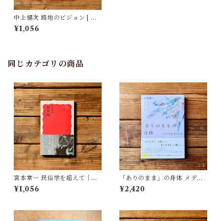
中上健次 路地のビジョン | 渡
邊 英理
¥1,056
同じカテゴリの商品
宮本常一 民俗学を超えて｜木
「ありのまま」の身体 メディ
村 哲也
アが描く私の見た目 | 藤嶋 陽
¥1,056
¥2,420
子(著)