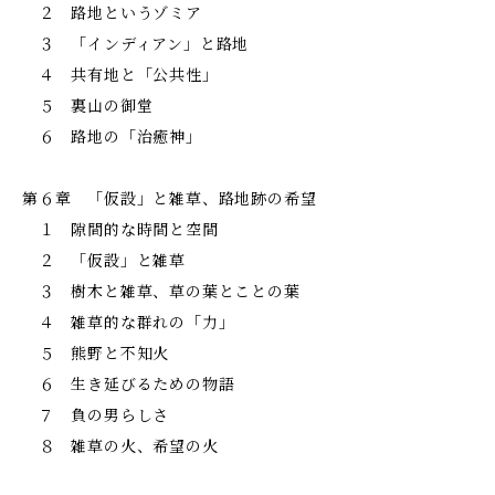
２ 路地というゾミア
３ 「インディアン」と路地
４ 共有地と「公共性」
５ 裏山の御堂
６ 路地の「治癒神」
第６章 「仮設」と雑草、路地跡の希望
１ 隙間的な時間と空間
２ 「仮設」と雑草
３ 樹木と雑草、草の葉とことの葉
４ 雑草的な群れの「力」
５ 熊野と不知火
６ 生き延びるための物語
７ 負の男らしさ
８ 雑草の火、希望の火