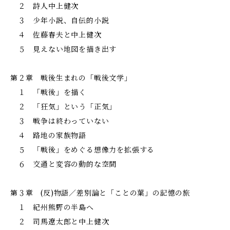
２ 詩人中上健次
３ 少年小説、自伝的小説
４ 佐藤春夫と中上健次
５ 見えない地図を描き出す
第２章 戦後生まれの「戦後文学」
１ 「戦後」を描く
２ 「狂気」という「正気」
３ 戦争は終わっていない
４ 路地の家族物語
５ 「戦後」をめぐる想像力を拡張する
６ 交通と変容の動的な空間
第３章 (反)物語／差別論と「ことの葉」の記憶の旅
１ 紀州熊野の半島へ
２ 司馬遼太郎と中上健次