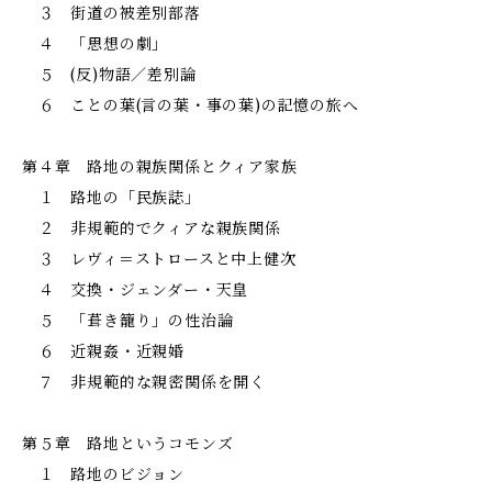
３ 街道の被差別部落
４ 「思想の劇」
５ (反)物語／差別論
６ ことの葉(言の葉・事の葉)の記憶の旅へ
第４章 路地の親族関係とクィア家族
１ 路地の「民族誌」
２ 非規範的でクィアな親族関係
３ レヴィ＝ストロースと中上健次
４ 交換・ジェンダー・天皇
５ 「葺き籠り」の性治論
６ 近親姦・近親婚
７ 非規範的な親密関係を開く
第５章 路地というコモンズ
１ 路地のビジョン