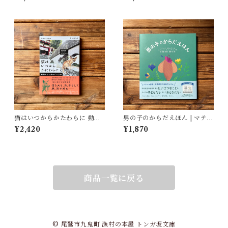
ト）
猫はいつからかたわらに 動物
男の子のからだえほん | マティ
たちと歩んだ１万年 | 太田 匡
ルド・ボディ(著/文 | イラス
¥2,420
¥1,870
彦
ト), ティフェーヌ・ディユー
ムガール(著/文), 艮香織(監修),
河野彩(翻訳)
商品一覧に戻る
© 尾鷲市九鬼町 漁村の本屋 トンガ坂文庫