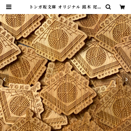
トンガ坂文庫 オリジナル 銘木 尾鷲
ひのきのステッカー | 尾鷲市九鬼町
漁村の本屋 トンガ坂文庫