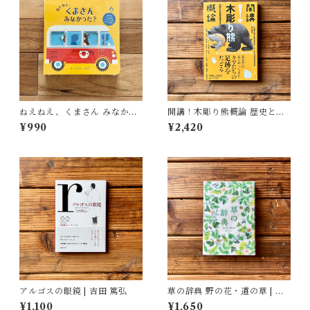
ねえねえ、くまさん みなかっ
開講！木彫り熊概論 歴史と文
た？ | リディア・ニコルズ
化を旅する | 北海道大学大学院
¥990
¥2,420
(絵), みた かよこ(訳)
文学院文化多様性論講座博物
館学研究室（編）
アルゴスの眼鏡 | 吉田 篤弘
草の辞典 野の花・道の草 | 森
乃おと, ささきみえこ（イラス
¥1,100
¥1,650