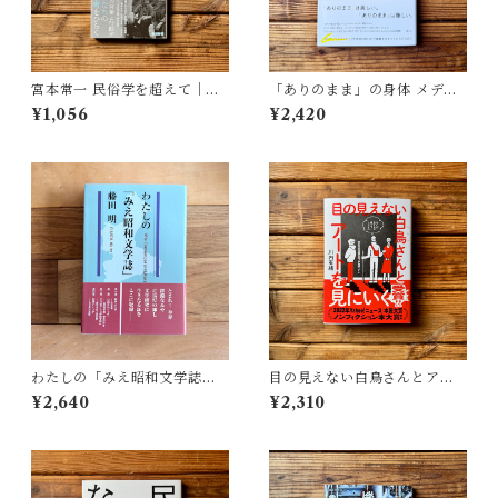
宮本常一 民俗学を超えて｜木
「ありのまま」の身体 メディ
村 哲也
アが描く私の見た目 | 藤嶋 陽
¥1,056
¥2,420
子(著)
わたしの「みえ昭和文学誌」 |
目の見えない白鳥さんとアー
藤田 明
トを見にいく | 川内 有緒
¥2,640
¥2,310