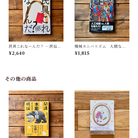
民具これなーんだ？ ―民俗学
機械カニバリズム 人間なき
者・宮本常一が美術大学に遺
あとの人類学へ｜久保 明教
¥2,640
¥1,815
した民具コレクション | 加藤幸
治(監修), 武蔵野美術大学 美術
館・図書館(編)
その他の商品