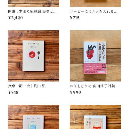
開講！木彫り熊概論 歴史と文
コーヒーにミルクを入れるよ
化を旅する | 北海道大学大学院
うな愛 | くどう れいん
¥2,420
¥715
文学院文化多様性論講座博物
館学研究室（編）
食卓一期一会 | 長田 弘
お茶をどうぞ 向田邦子対談集 |
向田 邦子
¥748
¥990