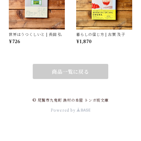
世界はうつくしいと | 長田 弘
暮らしの信じ方 | 古賀 及子
¥726
¥1,870
商品一覧に戻る
© 尾鷲市九鬼町 漁村の本屋 トンガ坂文庫
Powered by