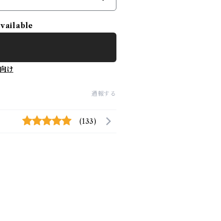
available
向け
通報する
(133)