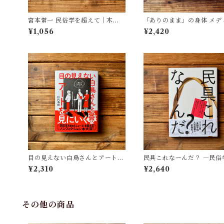
宮本常一 民俗学を超えて｜木村
「ありのまま」の身体 メデ
哲也
が描く私の見た目 | 藤嶋 陽子
¥1,056
¥2,420
目の見えない白鳥さんとアートを
民具これなーんだ？ ―民俗
見にいく | 川内 有緒
者・宮本常一が美術大学に
¥2,310
¥2,640
民具コレクション | 加藤幸治
修), 武蔵野美術大学 美術館
書館(編)
その他の商品