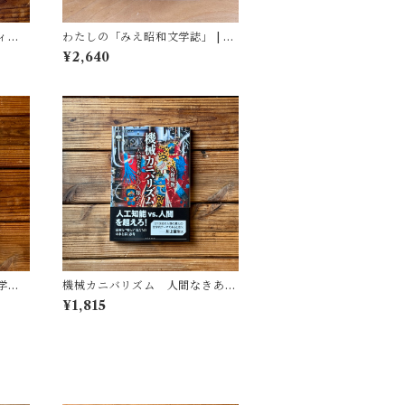
ィア
わたしの「みえ昭和文学誌」 | 藤
(著)
田 明
¥2,640
学
機械カニバリズム 人間なきあと
遺した
の人類学へ｜久保 明教
¥1,815
(監
・図