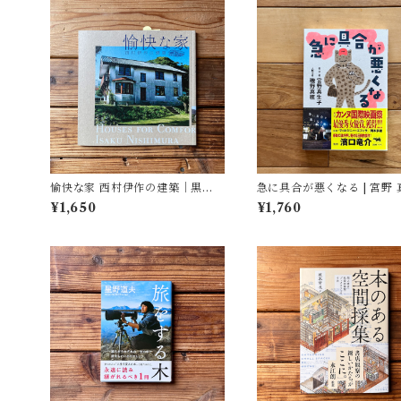
愉快な家 西村伊作の建築｜黒川
急に具合が悪くなる | 宮野 
創, 藤森 照信, 坂倉 竹之助, 大竹
子, 磯野 真穂
¥1,650
¥1,760
誠, 田中 修司