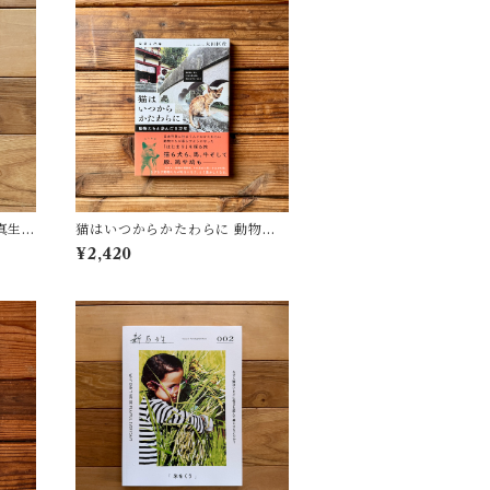
真生
猫はいつからかたわらに 動物た
ちと歩んだ１万年 | 太田 匡彦
¥2,420