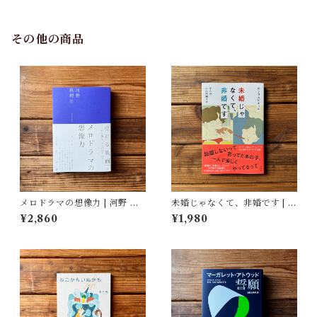
館・図書館(編)
その他の商品
メロドラマの想像力 | 河野 真
未婚じゃなくて、非婚です | ホ
理江
ンサムピギョル, すんみ(翻訳),
¥2,860
¥1,980
小山内園子(翻訳)