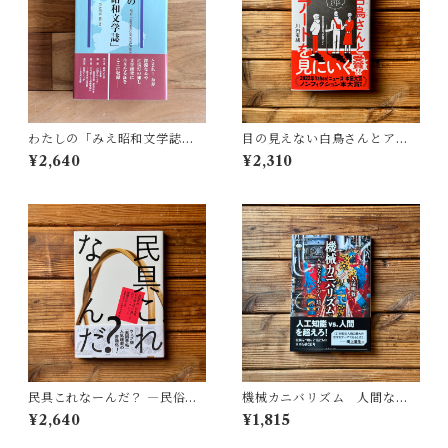
わたしの「みえ昭和文学誌」 |
目の見えない白鳥さんとアー
藤田 明
トを見にいく | 川内 有緒
¥2,640
¥2,310
民具これなーんだ？ ―民俗学
機械カニバリズム 人間なき
者・宮本常一が美術大学に遺
あとの人類学へ｜久保 明教
¥2,640
¥1,815
した民具コレクション | 加藤幸
治(監修), 武蔵野美術大学 美術