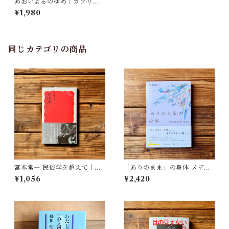
あおいよるのゆめ｜ガブリエ
ーレ・クリーマ, さとう ななこ
¥1,980
同じカテゴリの商品
宮本常一 民俗学を超えて｜木
「ありのまま」の身体 メディ
村 哲也
アが描く私の見た目 | 藤嶋 陽
¥1,056
¥2,420
子(著)