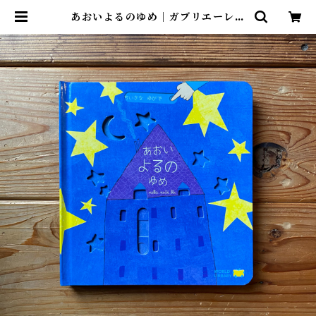
あおいよるのゆめ｜ガブリエーレ・
クリーマ, さとう ななこ | 尾鷲市九
鬼町 漁村の本屋 トンガ坂文庫