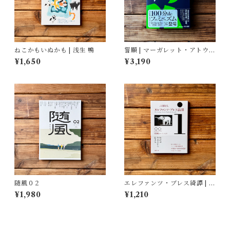
ねこかもいぬかも | 浅生 鴨
誓願 | マーガレット・アトウッ
ド, 鴻巣 友季子(翻訳)
¥1,650
¥3,190
随風０２
エレファンツ・ブレス綺譚 | 吉
田 篤弘
¥1,980
¥1,210