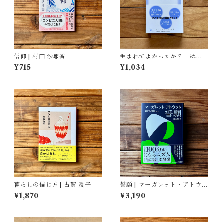
信仰 | 村田 沙耶香
生まれてよかったか？ はじ
めての反出生主義 | 小島 和男
¥715
¥1,034
暮らしの信じ方 | 古賀 及子
誓願 | マーガレット・アトウッ
ド, 鴻巣 友季子(翻訳)
¥1,870
¥3,190