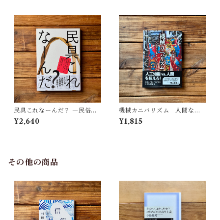
民具これなーんだ？ ―民俗学
機械カニバリズム 人間なき
者・宮本常一が美術大学に遺
あとの人類学へ｜久保 明教
¥2,640
¥1,815
した民具コレクション | 加藤幸
治(監修), 武蔵野美術大学 美術
館・図書館(編)
その他の商品