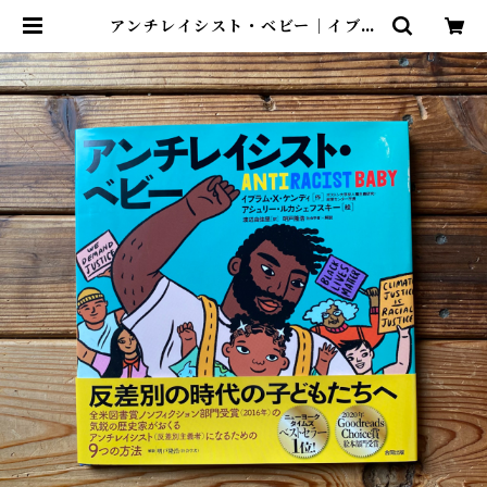
アンチレイシスト・ベビー｜イブラ
ム・Ｘ・ケンディ, アシュリー・ル
カシェフスキー(イラスト), 渡辺由
佳里(翻訳) | 尾鷲市九鬼町 漁村の本
屋 トンガ坂文庫