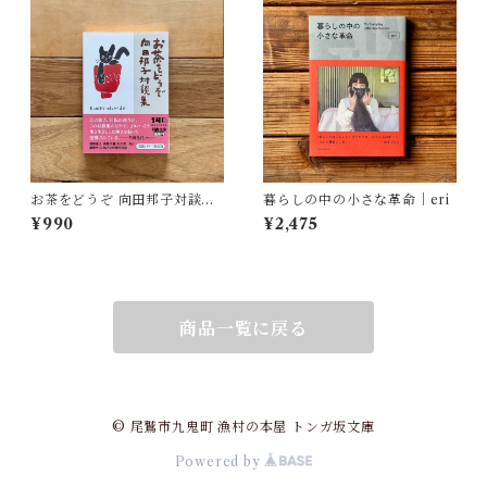
お茶をどうぞ 向田邦子対談集 |
暮らしの中の小さな革命｜eri
向田 邦子
¥990
¥2,475
商品一覧に戻る
© 尾鷲市九鬼町 漁村の本屋 トンガ坂文庫
Powered by