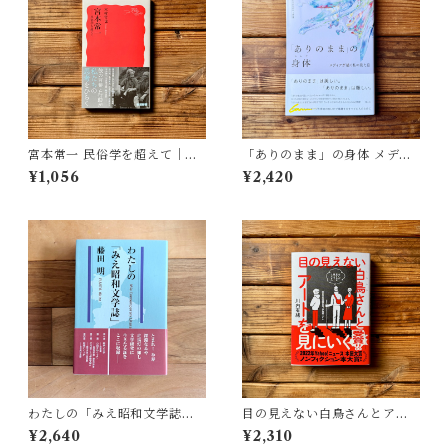
宮本常一 民俗学を超えて｜木
「ありのまま」の身体 メディ
村 哲也
アが描く私の見た目 | 藤嶋 陽
¥1,056
¥2,420
子(著)
わたしの「みえ昭和文学誌」 |
目の見えない白鳥さんとアー
藤田 明
トを見にいく | 川内 有緒
¥2,640
¥2,310