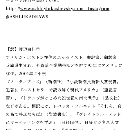
ー業界で注目を集めている。
http: //
www.ashleylukashevsky.com Instagram
@ASHLUKADRAWS
【訳】渡辺由佳里
アメリカ・ボストン在住のエッセイスト、書評家、翻訳家
兵庫県生まれ。外資系企業勤務などを経て95年にアメリカに
移住。2001年に小説
『ノーティアーズ』（新潮社）で小説新潮長篇新人賞受賞。
近著に『ベストセラーで読み解く現代アメリカ』（亜紀書
房）、『トランプがはじめた21世紀の南北戦争』（晶文社）
などがある。翻訳には、レベッカ・ソルニット『それを、真
の名で呼ぶならば』（岩波書店）、『グレイトフル・デッド
にマーケティングを学ぶ』（日経BP社、日経ビジネス人文